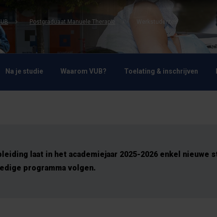
VUB
Postgraduaat Manuele Therapie
Werkstudenten
Na je studie
Waarom VUB?
Toelating & inschrijven
leiding laat in het academiejaar 2025-2026 enkel nieuwe 
ledige programma volgen.