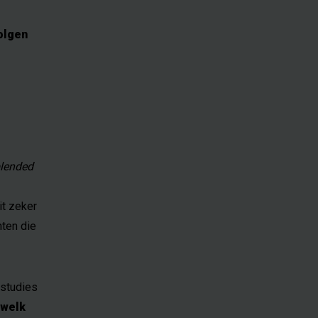
olgen
lended
it zeker
nten die
 studies
welk