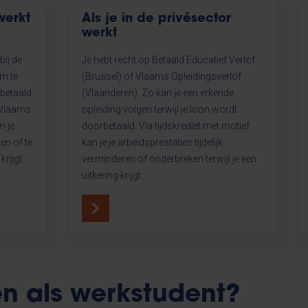
werkt
Als je in de privésector
werkt
ij de
Je hebt recht op Betaald Educatief Verlof
om te
(Brussel) of Vlaams Opleidingsverlof
rbetaald.
(Vlaanderen). Zo kan je een erkende
 Vlaams
opleiding volgen terwijl je loon wordt
m je
doorbetaald. Via tijdskrediet met motief
ren of te
kan je je arbeidsprestaties tijdelijk
krijgt.
verminderen of onderbreken terwijl je een
uitkering krijgt.
en als werkstudent?