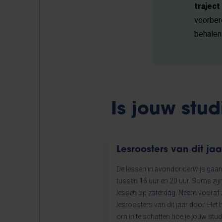
traject
voorber
behalen
Is jouw stud
Lesroosters van dit jaa
De lessen in avondonderwijs gaa
tussen 16 uur en 20 uur. Soms zij
lessen op zaterdag. Neem vooraf 
lesroosters van dit jaar door. Het h
om in te schatten hoe je jouw stud