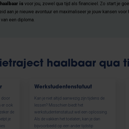
 haalbaar is
voor jou, zowel qua tijd als financieel. Zo start je go
eid aan je nieuwe avontuur en maximaliseer je jouw kansen voor 
 van een diploma.
ietraject haalbaar qua t
r
Werkstudentenstatuut
n door
Kan je niet altijd aanwezig zijn tijdens de
n er ook
lessen? Misschien biedt het
zeker de
werkstudentenstatuut wel een oplossing.
elpt je
Als de vakken het toelaten, kan je dan
ies
bijvoorbeeld op een ander tijdstip