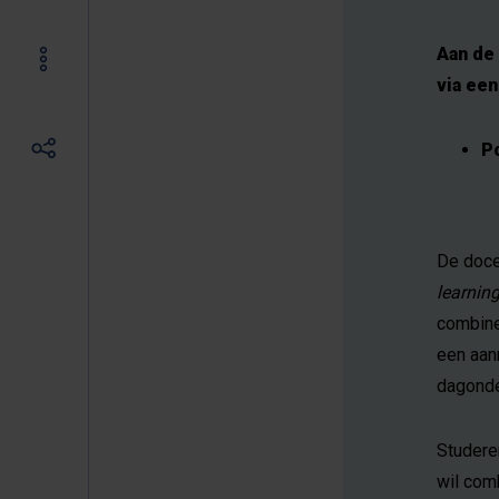
Aan de
via een
P
De doce
learnin
combiner
een aanr
dagonde
Studeren
wil com