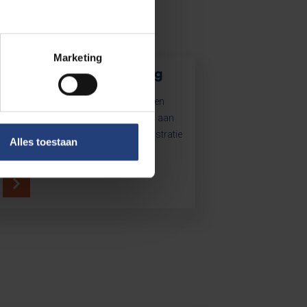
lbaar?
Marketing
Financiële ondersteuning
Studeren zonder financiële kopzorgen
moet voor elke student mogelijk zijn aan
de VUB. Bekijk met Studentenadministratie
Alles toestaan
wat je mogelijkheden zijn.