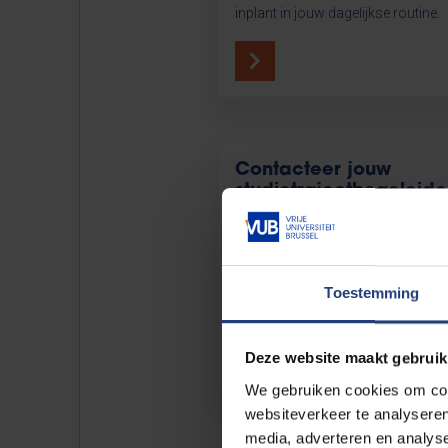
inplant in jouw dagelijkse routine.
Contacteer jouw
studietrajectbegeleide
Liever een traject op maat? De
trajectbegeleider voor Manuele The
Maaike Lemaire. Spreek haar aan 
Toestemming
bespreek jouw opties!
Deze website maakt gebruik
We gebruiken cookies om cont
websiteverkeer te analyseren
media, adverteren en analys