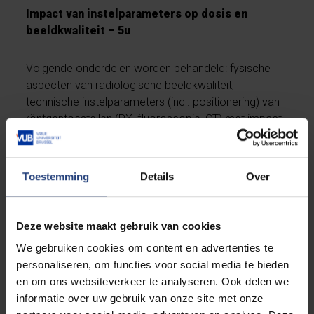
Impact van instelparameters op dosis en
beeldkwaliteit – 5u
Volgende onderdelen worden behandeld: fysische
aspecten van radiologische beeldkwaliteit;
technische instelparameters (incl. positionering) van
röntgentoestellen (RX, fluoroscopie, CT) met impact
op personeels- en patientendosis; impact van
instelparameters op beeldkwaliteit.
Toestemming
Details
Over
Practica -30u
Deze website maakt gebruik van cookies
Dit lesonderdeel vindt plaats in de röntgenzalen. De
studenten voeren in groepen een reeks experimenten
We gebruiken cookies om content en advertenties te
uit met dosimetrie-apparatuur en testobjecten. De
personaliseren, om functies voor social media te bieden
oefeningen hebben hoofdzakelijk betrekking op de
en om ons websiteverkeer te analyseren. Ook delen we
invloed van technisch/fysische instellingen op
informatie over uw gebruik van onze site met onze
dosimetrie en beeldkwaliteit.