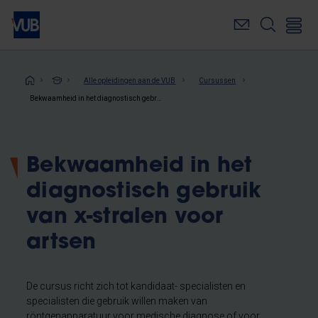
Overslaan
en
naar
de
inhoud
Kruimelpad
Alle opleidingen aan de VUB
Cursussen
gaan
Bekwaamheid in het diagnostisch gebruik van x-stralen voor artsen
Bekwaamheid in het
diagnostisch gebruik
van x-stralen voor
artsen
De cursus richt zich tot kandidaat- specialisten en
specialisten die gebruik willen maken van
röntgenapparatuur voor medische diagnose of voor