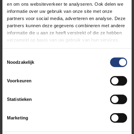
zijn van het leerproces, is het niet mogelijk je in te
en om ons websiteverkeer te analyseren. Ook delen we
schrijven voor dit vak als je door een lesoverlap
informatie over uw gebruik van onze site met onze
wekelijks minder dan een uur van de les kan
partners voor social media, adverteren en analyse. Deze
bijwonen.
partners kunnen deze gegevens combineren met andere
informatie die u aan ze heeft verstrekt of die ze hebben
MAXIMUM AANTAL
verzameld op basis van uw gebruik van hun services.
DEELNEMERS
Toestemmingsselectie
Noodzakelijk
25
Voorkeuren
ATTEST
Statistieken
De deelnemers krijgen, bij het slagen voor de cursus,
een attest van ACTO met vermelding van het niveau,
het aantal uren en het eindresultaat (indien
Marketing
aangeboden als cursus in het open aanbod).