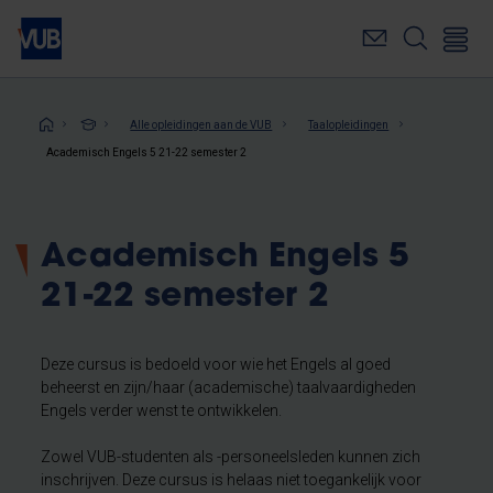
Overslaan
en
naar
de
inhoud
Kruimelpad
Alle opleidingen aan de VUB
Taalopleidingen
gaan
Academisch Engels 5 21-22 semester 2
Academisch Engels 5
21-22 semester 2
Deze cursus is bedoeld voor wie het Engels al goed
beheerst en zijn/haar (academische) taalvaardigheden
Engels verder wenst te ontwikkelen.
Zowel VUB-studenten als -personeelsleden kunnen zich
inschrijven. Deze cursus is helaas niet toegankelijk voor