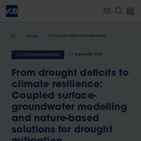
Overslaan
en
naar
de
inhoud
Kruimelpad
Kalender
From drought deficits to climate resilience: Coupled surface-groundwater modelling and nature-based solutions for drought mitigation
gaan
11 september 2025
Doctoraatsverdediging
From drought deficits to
climate resilience:
Coupled surface-
groundwater modelling
and nature-based
solutions for drought