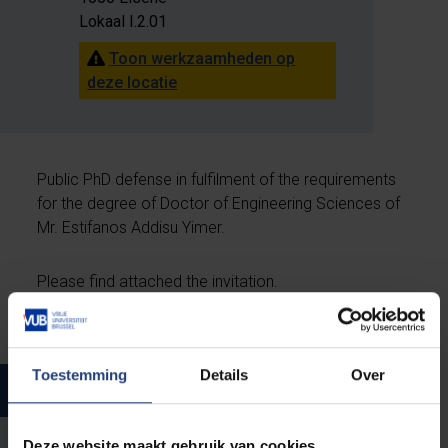
Lokaal I.2.01
Toon werkzaamheden op
deze locatie
Public PhD defense in fulfilment of the requirements
for the degree of Doctor of Engineering Sciences of
Mr. Estifanos Addisu Yimer.
Please find attached the invitation.
Toestemming
Details
Over
Uitnodiging
Deze website maakt gebruik van cookies