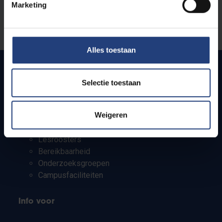
Marketing
Stond er een fout op deze pagina?
Laat het ons weten
Alles toestaan
Selectie toestaan
Snel naar
Weigeren
Webmail
Jobs
Lesroosters
Bereikbaarheid
Onderzoeksgroepen
Campusfaciliteiten
Info voor