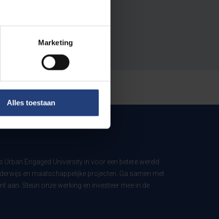
Marketing
Alles toestaan
ls Urban Engaged University in voor een betere wereld
derwijs en maatschappelijke projecten. Ga samen met
t aan. Steun onze werking en investeer mee in de