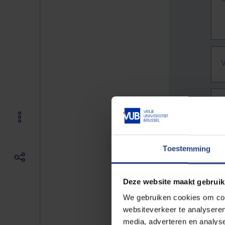
Toestemming
Deze website maakt gebruik
We gebruiken cookies om cont
websiteverkeer te analyseren
De vo
media, adverteren en analys
Bv. h