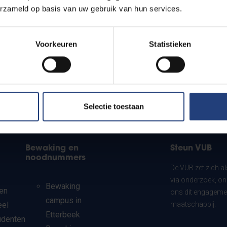
erzameld op basis van uw gebruik van hun services.
Voorkeuren
Statistieken
Selectie toestaan
Bewaking en
Steun VUB
noodnummers
De VUB zet zich a
via onderzoek, on
Bewaking
en
ons dit engagemen
campus in
eel
maatschappij.
Etterbeek
udenten