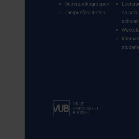
Onderzoeksgroepen
Leerkra
Campusfaciliteiten
en secu
scholen
Werkst
Internat
student