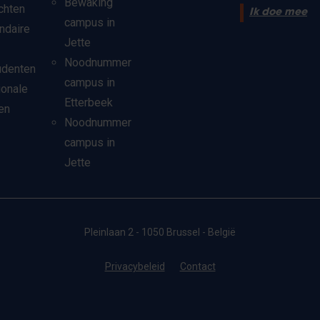
Bewaking
chten
Ik doe mee
campus in
ndaire
Jette
Noodnummer
udenten
campus in
ionale
Etterbeek
en
Noodnummer
campus in
Jette
Pleinlaan 2 - 1050 Brussel - België
Privacybeleid
Contact