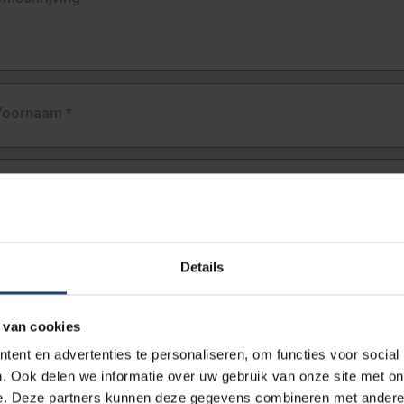
Voornaam
*
Familienaam
*
E-mailadres
*
Details
URL
*
 van cookies
ent en advertenties te personaliseren, om functies voor social
. Ook delen we informatie over uw gebruik van onze site met on
lledige URL van de pagina waar je de fout zag.
e. Deze partners kunnen deze gegevens combineren met andere i
ttps://www.vub.be/nl/studeren-aan-de-vub/alle-opleidingen