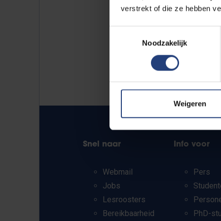
verstrekt of die ze hebben v
Toestemmingsselectie
Noodzakelijk
Weigeren
Snel naar
Info voor
Webmail
Pers
Jobs
Student
Lesroosters
Person
Bereikbaarheid
PhD-st