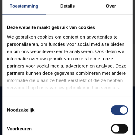
opleidingen
Toestemming
Details
Over
Deze website maakt gebruik van cookies
We gebruiken cookies om content en advertenties te
personaliseren, om functies voor social media te bieden
en om ons websiteverkeer te analyseren. Ook delen we
informatie over uw gebruik van onze site met onze
partners voor social media, adverteren en analyse. Deze
partners kunnen deze gegevens combineren met andere
informatie die u aan ze heeft verstrekt of die ze hebben
verzameld op basis van uw gebruik van hun services.
Toestemmingsselectie
Noodzakelijk
Snel naar
Webmail
Voorkeuren
Jobs