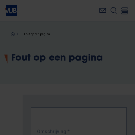
Overslaan
en
naar
de
inhoud
Kruimelpad
Fout op een pagina
gaan
Fout op een pagina
Omschrijving
*