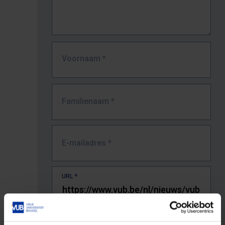
Voornaam
*
Familienaam
*
E-mailadres
*
URL
*
De volledige URL van de pagina waar je de fout zag.
Bv. https://www.vub.be/nl/studeren-aan-de-vub/alle-