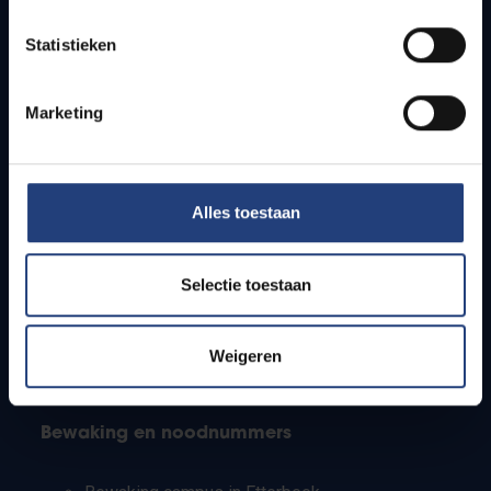
Lesroosters
Statistieken
Bereikbaarheid
Onderzoeksgroepen
Campusfaciliteiten
Marketing
Info voor
Alles toestaan
Pers
Studenten
Personeel
Selectie toestaan
PhD-studenten
Leerkrachten en secundaire scholen
Werkstudenten
Weigeren
Internationale studenten
Bewaking en noodnummers