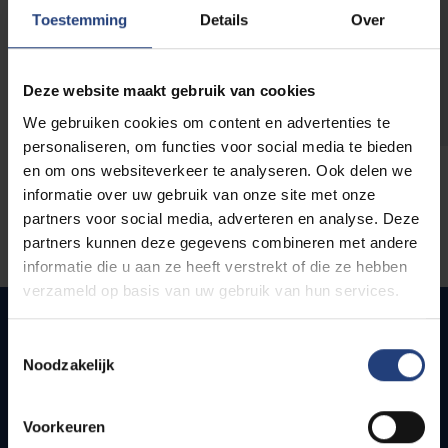
opleidingen
Toestemming
Details
Over
Deze website maakt gebruik van cookies
We gebruiken cookies om content en advertenties te
personaliseren, om functies voor social media te bieden
en om ons websiteverkeer te analyseren. Ook delen we
informatie over uw gebruik van onze site met onze
partners voor social media, adverteren en analyse. Deze
partners kunnen deze gegevens combineren met andere
informatie die u aan ze heeft verstrekt of die ze hebben
verzameld op basis van uw gebruik van hun services.
Toestemmingsselectie
Noodzakelijk
Snel naar
Webmail
Voorkeuren
Jobs