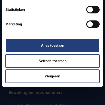
Lesroosters
Statistieken
Bereikbaarheid
Onderzoeksgroepen
Campusfaciliteiten
Marketing
Info voor
Alles toestaan
Pers
Studenten
Personeel
Selectie toestaan
PhD-studenten
Leerkrachten en secundaire scholen
Werkstudenten
Weigeren
Internationale studenten
Bewaking en noodnummers