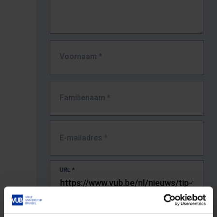
Voornaam
*
Familienaam
*
E-mailadres
*
URL
*
De volledige URL van de pagina waar je de fout zag.
Bv. https://www.vub.be/nl/studeren-aan-de-vub/alle-