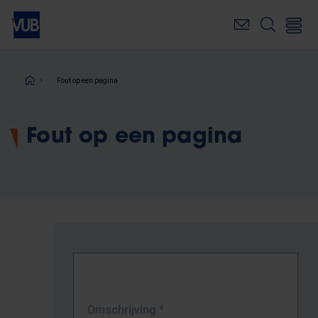
Overslaan
en
naar
de
inhoud
Kruimelpad
Fout op een pagina
gaan
Fout op een pagina
Omschrijving
*