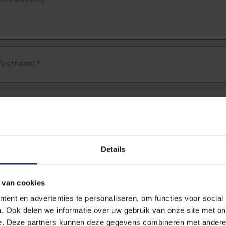
Voornaam
*
Familienaam
*
E-mailadres
*
Details
URL
*
 van cookies
ent en advertenties te personaliseren, om functies voor social
. Ook delen we informatie over uw gebruik van onze site met on
lledige URL van de pagina waar je de fout zag.
e. Deze partners kunnen deze gegevens combineren met andere i
ttps://www.vub.be/nl/studeren-aan-de-vub/alle-opleidingen