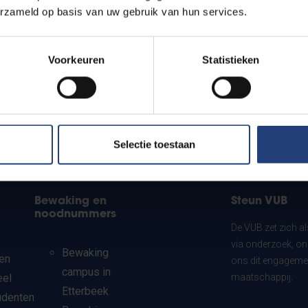
erzameld op basis van uw gebruik van hun services.
Voorkeuren
Statistieken
Selectie toestaan
Bewaking en
Steun VUB
noodnummers
De VUB zet zich a
via onderzoek, on
Bewaking
en
ons dit engagemen
campus in
eel
maatschappij.
Etterbeek
udenten