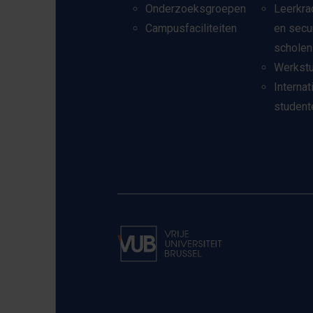
Onderzoeksgroepen
Leerkra
Campusfaciliteiten
en secu
scholen
Werkst
Internat
student