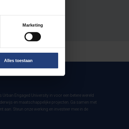
Marketing
Alles toestaan
ls Urban Engaged University in voor een betere wereld
derwijs en maatschappelijke projecten. Ga samen met
t aan. Steun onze werking en investeer mee in de