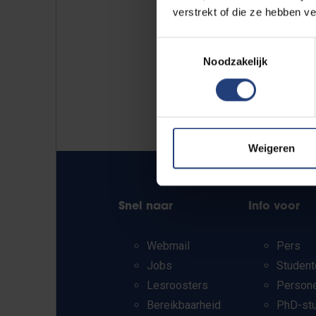
verstrekt of die ze hebben v
Toestemmingsselectie
Noodzakelijk
Weigeren
Snel naar
Info voor
Webmail
Pers
Jobs
Student
Lesroosters
Person
Bereikbaarheid
PhD-st