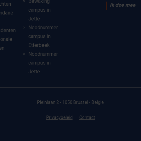
Bewaking
chten
Ik doe mee
campus in
ndaire
Jette
Noodnummer
udenten
campus in
ionale
Etterbeek
en
Noodnummer
campus in
Jette
Pleinlaan 2 - 1050 Brussel - België
Privacybeleid
Contact