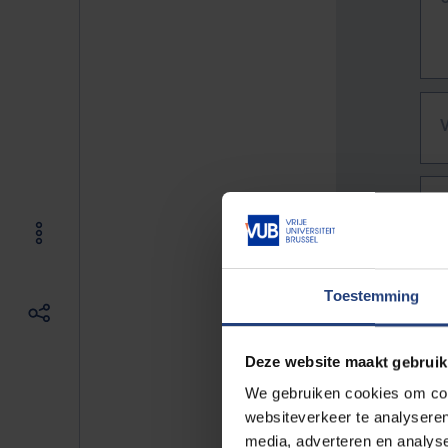
Toestemming
Deze website maakt gebruik
We gebruiken cookies om cont
websiteverkeer te analyseren
De vo
media, adverteren en analys
Bv. h