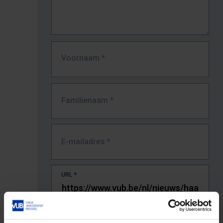
Voornaam
*
Familienaam
*
E-mailadres
*
URL
*
De volledige URL van de pagina waar je de fout zag.
Bv. https://www.vub.be/nl/studeren-aan-de-vub/alle-