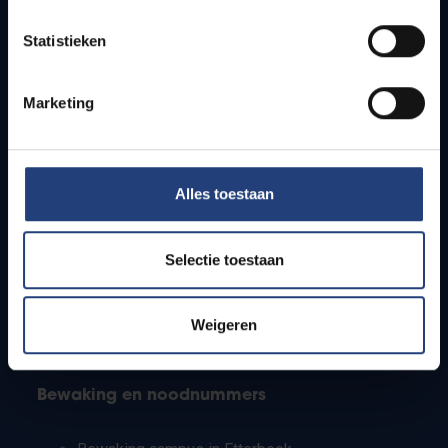
Lesroosters
Statistieken
Bereikbaarheid
Onderzoeksgroepen
Campusfaciliteiten
Marketing
Info voor
Alles toestaan
Pers
Studenten
Personeel
Selectie toestaan
PhD-studenten
Leerkrachten en secundaire scholen
Werkstudenten
Weigeren
Internationale studenten
Bewaking en noodnummers