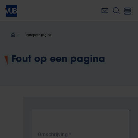
Overslaan
en
naar
de
inhoud
Kruimelpad
Fout op een pagina
gaan
Fout op een pagina
Omschrijving
*