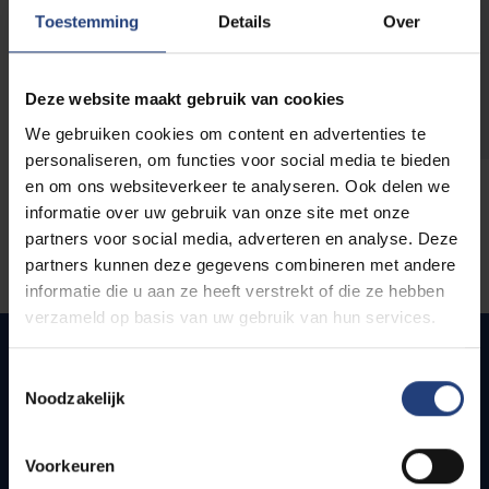
opleidingen
Toestemming
Details
Over
Deze website maakt gebruik van cookies
We gebruiken cookies om content en advertenties te
personaliseren, om functies voor social media te bieden
en om ons websiteverkeer te analyseren. Ook delen we
informatie over uw gebruik van onze site met onze
partners voor social media, adverteren en analyse. Deze
partners kunnen deze gegevens combineren met andere
informatie die u aan ze heeft verstrekt of die ze hebben
verzameld op basis van uw gebruik van hun services.
Toestemmingsselectie
Noodzakelijk
Snel naar
Webmail
Voorkeuren
Jobs