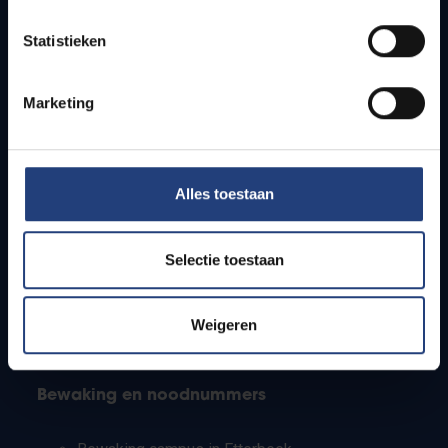
Lesroosters
Statistieken
Bereikbaarheid
Onderzoeksgroepen
Campusfaciliteiten
Marketing
Info voor
Alles toestaan
Pers
Studenten
Personeel
Selectie toestaan
PhD-studenten
Leerkrachten en secundaire scholen
Werkstudenten
Weigeren
Internationale studenten
Bewaking en noodnummers