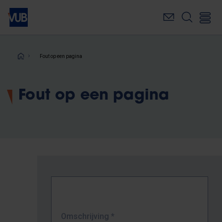
Overslaan
en
naar
de
inhoud
Kruimelpad
Fout op een pagina
gaan
Fout op een pagina
Omschrijving
*