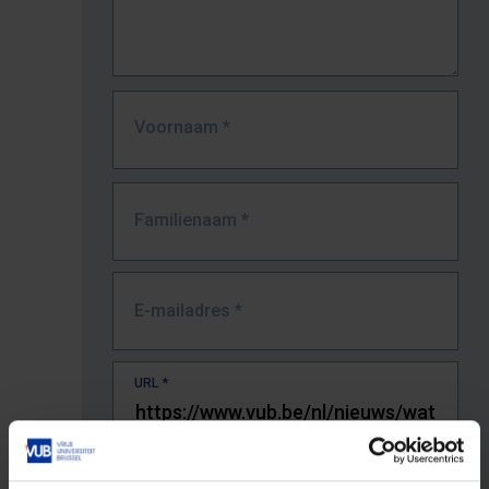
Voornaam
*
Familienaam
*
E-mailadres
*
URL
*
De volledige URL van de pagina waar je de fout zag.
Bv. https://www.vub.be/nl/studeren-aan-de-vub/alle-