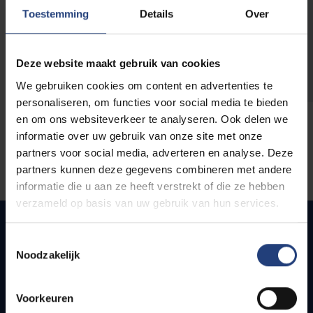
opleidingen
Toestemming
Details
Over
Deze website maakt gebruik van cookies
We gebruiken cookies om content en advertenties te
personaliseren, om functies voor social media te bieden
en om ons websiteverkeer te analyseren. Ook delen we
informatie over uw gebruik van onze site met onze
partners voor social media, adverteren en analyse. Deze
partners kunnen deze gegevens combineren met andere
informatie die u aan ze heeft verstrekt of die ze hebben
verzameld op basis van uw gebruik van hun services.
Toestemmingsselectie
Noodzakelijk
Snel naar
Webmail
Voorkeuren
Jobs