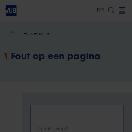
Overslaan
en
naar
de
inhoud
Kruimelpad
Fout op een pagina
gaan
Fout op een pagina
Omschrijving
*