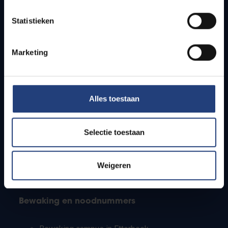
Lesroosters
Statistieken
Bereikbaarheid
Onderzoeksgroepen
Campusfaciliteiten
Marketing
Info voor
Alles toestaan
Pers
Studenten
Personeel
Selectie toestaan
PhD-studenten
Leerkrachten en secundaire scholen
Werkstudenten
Weigeren
Internationale studenten
Bewaking en noodnummers