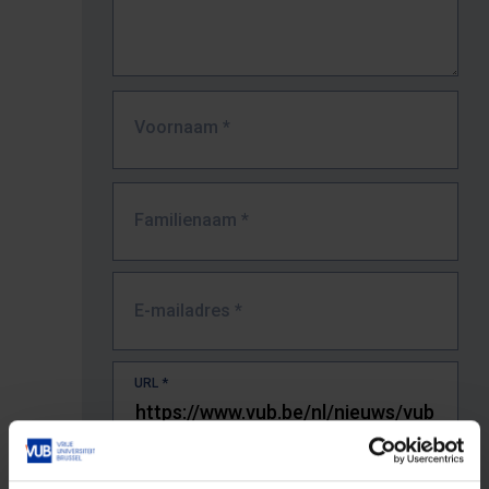
Voornaam
*
Familienaam
*
E-mailadres
*
URL
*
De volledige URL van de pagina waar je de fout zag.
Bv. https://www.vub.be/nl/studeren-aan-de-vub/alle-