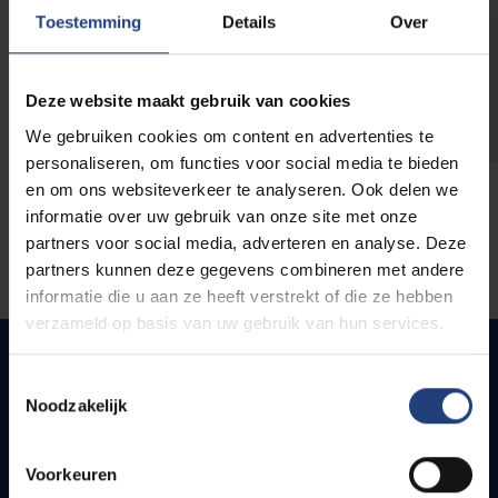
opleidingen
Toestemming
Details
Over
Deze website maakt gebruik van cookies
We gebruiken cookies om content en advertenties te
personaliseren, om functies voor social media te bieden
en om ons websiteverkeer te analyseren. Ook delen we
informatie over uw gebruik van onze site met onze
partners voor social media, adverteren en analyse. Deze
partners kunnen deze gegevens combineren met andere
informatie die u aan ze heeft verstrekt of die ze hebben
verzameld op basis van uw gebruik van hun services.
Toestemmingsselectie
Noodzakelijk
Snel naar
Webmail
Voorkeuren
Jobs