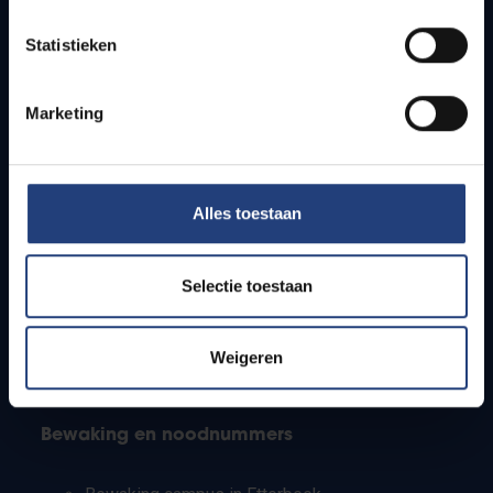
Lesroosters
Statistieken
Bereikbaarheid
Onderzoeksgroepen
Campusfaciliteiten
Marketing
Info voor
Alles toestaan
Pers
Studenten
Personeel
Selectie toestaan
PhD-studenten
Leerkrachten en secundaire scholen
Werkstudenten
Weigeren
Internationale studenten
Bewaking en noodnummers