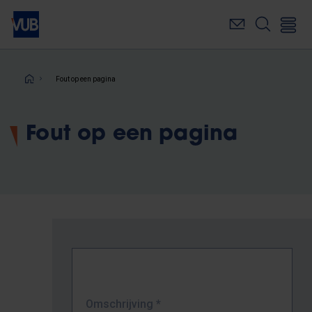
Overslaan
en
naar
de
inhoud
Kruimelpad
Fout op een pagina
gaan
Fout op een pagina
Omschrijving
*