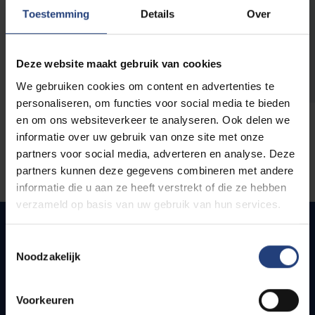
opleidingen
Toestemming
Details
Over
Deze website maakt gebruik van cookies
We gebruiken cookies om content en advertenties te
personaliseren, om functies voor social media te bieden
en om ons websiteverkeer te analyseren. Ook delen we
informatie over uw gebruik van onze site met onze
partners voor social media, adverteren en analyse. Deze
partners kunnen deze gegevens combineren met andere
informatie die u aan ze heeft verstrekt of die ze hebben
verzameld op basis van uw gebruik van hun services.
Toestemmingsselectie
Noodzakelijk
Snel naar
Webmail
Voorkeuren
Jobs