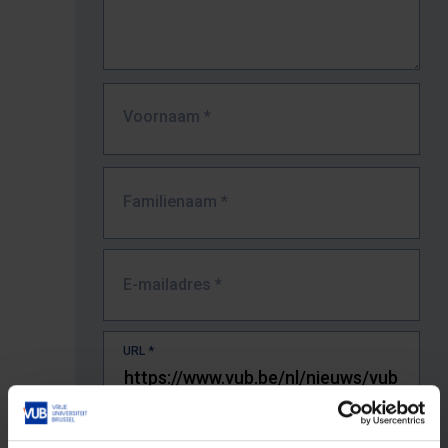
Voornaam
*
Familienaam
*
E-mailadres
*
URL
*
De volledige URL van de pagina waar je de fout zag.
Bv. https://www.vub.be/nl/studeren-aan-de-vub/alle-