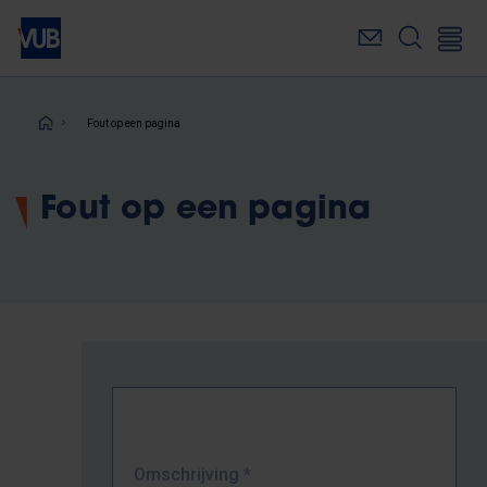
Overslaan
en
naar
de
inhoud
Kruimelpad
Fout op een pagina
gaan
Fout op een pagina
Omschrijving
*