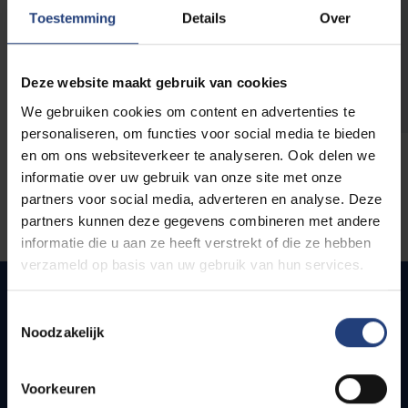
opleidingen
Toestemming
Details
Over
Deze website maakt gebruik van cookies
We gebruiken cookies om content en advertenties te
personaliseren, om functies voor social media te bieden
en om ons websiteverkeer te analyseren. Ook delen we
informatie over uw gebruik van onze site met onze
partners voor social media, adverteren en analyse. Deze
partners kunnen deze gegevens combineren met andere
informatie die u aan ze heeft verstrekt of die ze hebben
verzameld op basis van uw gebruik van hun services.
Toestemmingsselectie
Noodzakelijk
Snel naar
Webmail
Voorkeuren
Jobs