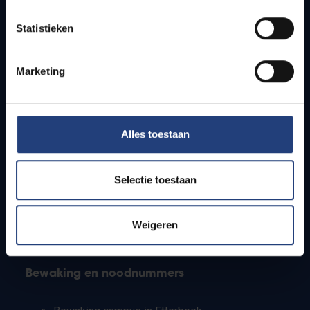
Lesroosters
Statistieken
Bereikbaarheid
Onderzoeksgroepen
Campusfaciliteiten
Marketing
Info voor
Alles toestaan
Pers
Studenten
Personeel
Selectie toestaan
PhD-studenten
Leerkrachten en secundaire scholen
Werkstudenten
Weigeren
Internationale studenten
Bewaking en noodnummers