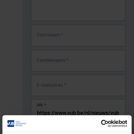
Voornaam
*
Familienaam
*
E-mailadres
*
URL
*
De volledige URL van de pagina waar je de fout zag.
Bv. https://www.vub.be/nl/studeren-aan-de-vub/alle-