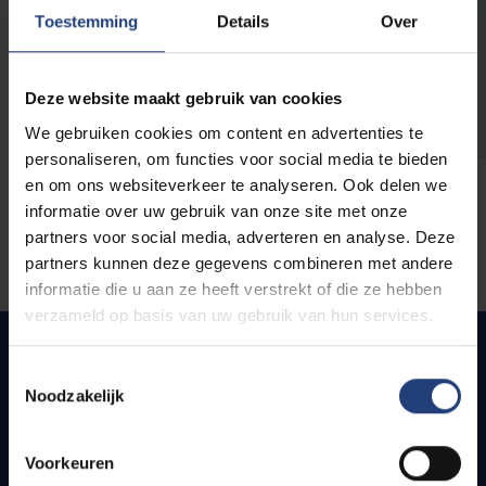
opleidingen
Toestemming
Details
Over
Deze website maakt gebruik van cookies
We gebruiken cookies om content en advertenties te
personaliseren, om functies voor social media te bieden
en om ons websiteverkeer te analyseren. Ook delen we
informatie over uw gebruik van onze site met onze
partners voor social media, adverteren en analyse. Deze
partners kunnen deze gegevens combineren met andere
informatie die u aan ze heeft verstrekt of die ze hebben
verzameld op basis van uw gebruik van hun services.
Toestemmingsselectie
Noodzakelijk
Snel naar
Webmail
Voorkeuren
Jobs