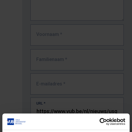
Voornaam
*
Familienaam
*
E-mailadres
*
URL
*
De volledige URL van de pagina waar je de fout zag.
Bv. https://www.vub.be/nl/studeren-aan-de-vub/alle-