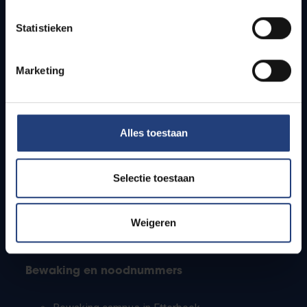
Lesroosters
Statistieken
Bereikbaarheid
Onderzoeksgroepen
Campusfaciliteiten
Marketing
Info voor
Alles toestaan
Pers
Studenten
Personeel
Selectie toestaan
PhD-studenten
Leerkrachten en secundaire scholen
Werkstudenten
Weigeren
Internationale studenten
Bewaking en noodnummers