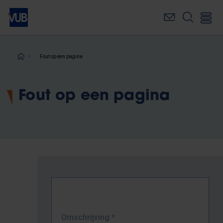
Overslaan
en
naar
de
inhoud
Kruimelpad
Fout op een pagina
gaan
Fout op een pagina
Omschrijving
*