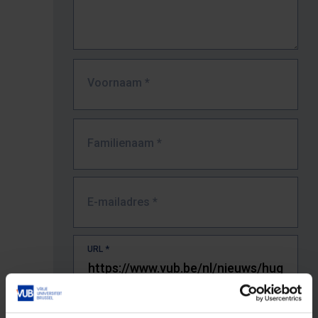
Voornaam
*
Familienaam
*
E-mailadres
*
URL
*
De volledige URL van de pagina waar je de fout zag.
Bv. https://www.vub.be/nl/studeren-aan-de-vub/alle-