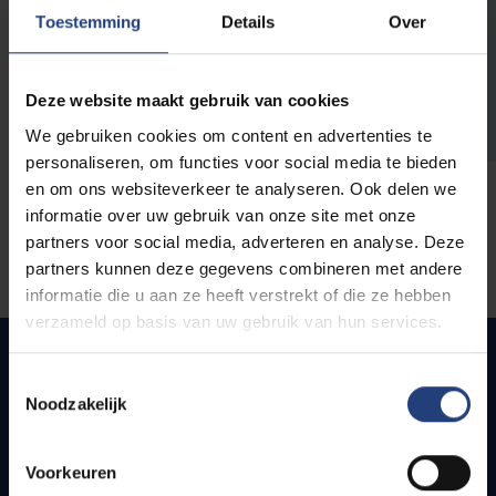
opleidingen
Toestemming
Details
Over
Deze website maakt gebruik van cookies
We gebruiken cookies om content en advertenties te
personaliseren, om functies voor social media te bieden
en om ons websiteverkeer te analyseren. Ook delen we
informatie over uw gebruik van onze site met onze
partners voor social media, adverteren en analyse. Deze
partners kunnen deze gegevens combineren met andere
informatie die u aan ze heeft verstrekt of die ze hebben
verzameld op basis van uw gebruik van hun services.
Toestemmingsselectie
Noodzakelijk
Snel naar
Webmail
Voorkeuren
Jobs