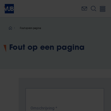
Overslaan
en
naar
de
inhoud
Kruimelpad
Fout op een pagina
gaan
Fout op een pagina
Omschrijving
*