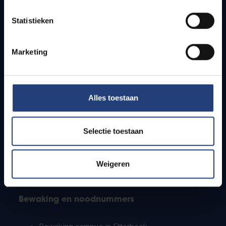
Lesroosters
Statistieken
Bereikbaarheid
Onderzoeksgroepen
Campusfaciliteiten
Marketing
Info voor
Alles toestaan
Pers
Studenten
Personeel
Selectie toestaan
PhD-studenten
Leerkrachten en secundaire scholen
Werkstudenten
Weigeren
Internationale studenten
Bewaking en noodnummers