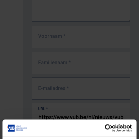
Voornaam
*
Familienaam
*
E-mailadres
*
URL
*
De volledige URL van de pagina waar je de fout zag.
Bv. https://www.vub.be/nl/studeren-aan-de-vub/alle-