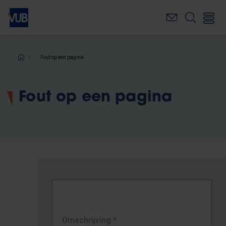
Overslaan
en
naar
de
inhoud
Kruimelpad
Fout op een pagina
gaan
Fout op een pagina
Omschrijving
*