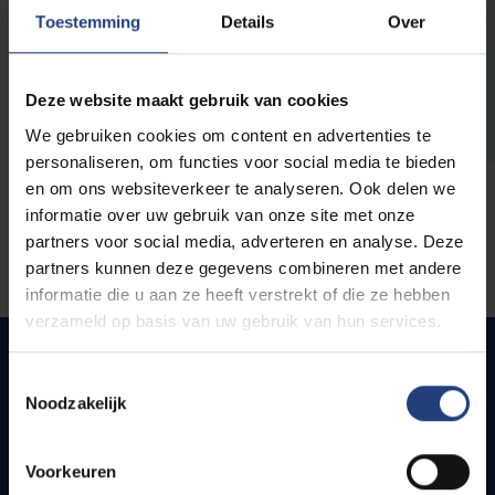
opleidingen
Toestemming
Details
Over
Deze website maakt gebruik van cookies
We gebruiken cookies om content en advertenties te
personaliseren, om functies voor social media te bieden
en om ons websiteverkeer te analyseren. Ook delen we
informatie over uw gebruik van onze site met onze
partners voor social media, adverteren en analyse. Deze
partners kunnen deze gegevens combineren met andere
informatie die u aan ze heeft verstrekt of die ze hebben
verzameld op basis van uw gebruik van hun services.
Toestemmingsselectie
Noodzakelijk
Snel naar
Webmail
Voorkeuren
Jobs