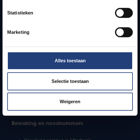
Lesroosters
Statistieken
Bereikbaarheid
Onderzoeksgroepen
Campusfaciliteiten
Marketing
Info voor
Alles toestaan
Pers
Studenten
Personeel
Selectie toestaan
PhD-studenten
Leerkrachten en secundaire scholen
Werkstudenten
Weigeren
Internationale studenten
Bewaking en noodnummers