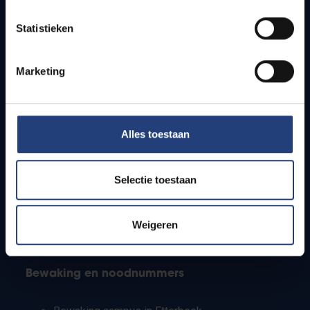
Lesroosters
Statistieken
Bereikbaarheid
Onderzoeksgroepen
Campusfaciliteiten
Marketing
Info voor
Alles toestaan
Pers
Studenten
Personeel
Selectie toestaan
PhD-studenten
Leerkrachten en secundaire scholen
Werkstudenten
Weigeren
Internationale studenten
Bewaking en noodnummers