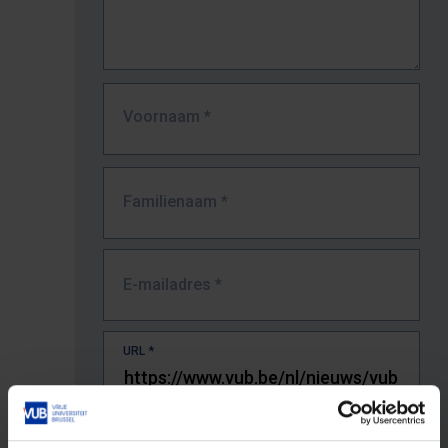
Voornaam
*
Familienaam
*
E-mailadres
*
URL
*
De volledige URL van de pagina waar je de fout zag.
Bv. https://www.vub.be/nl/studeren-aan-de-vub/alle-