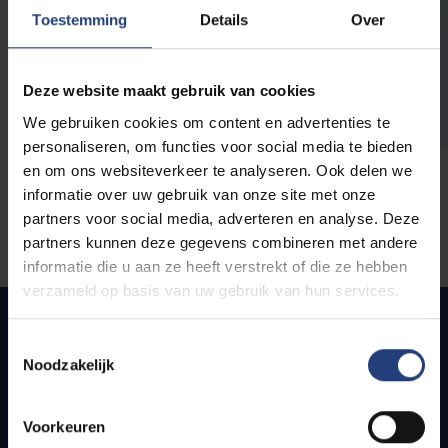
opleidingen
Toestemming
Details
Over
Deze website maakt gebruik van cookies
We gebruiken cookies om content en advertenties te
personaliseren, om functies voor social media te bieden
en om ons websiteverkeer te analyseren. Ook delen we
informatie over uw gebruik van onze site met onze
partners voor social media, adverteren en analyse. Deze
partners kunnen deze gegevens combineren met andere
informatie die u aan ze heeft verstrekt of die ze hebben
verzameld op basis van uw gebruik van hun services.
Toestemmingsselectie
Noodzakelijk
Snel naar
Webmail
Voorkeuren
Jobs