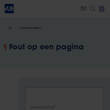
Overslaan
en
naar
de
inhoud
Kruimelpad
Fout op een pagina
gaan
Fout op een pagina
Omschrijving
*