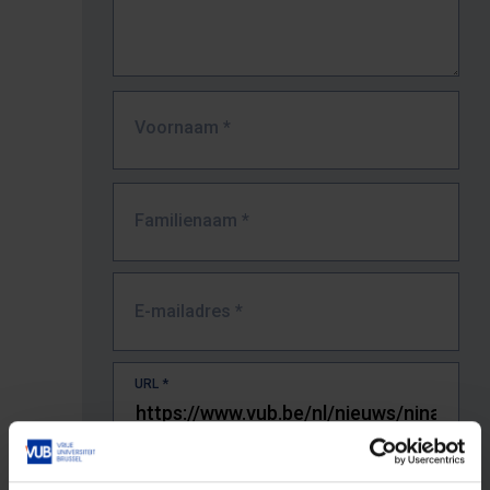
Voornaam
*
Familienaam
*
E-mailadres
*
URL
*
De volledige URL van de pagina waar je de fout zag.
Bv. https://www.vub.be/nl/studeren-aan-de-vub/alle-