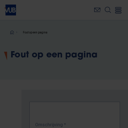
Overslaan
en
naar
de
inhoud
Kruimelpad
Fout op een pagina
gaan
Fout op een pagina
Omschrijving
*