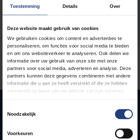
opleidingen
Toestemming
Details
Over
Deze website maakt gebruik van cookies
We gebruiken cookies om content en advertenties te
personaliseren, om functies voor social media te bieden
en om ons websiteverkeer te analyseren. Ook delen we
informatie over uw gebruik van onze site met onze
partners voor social media, adverteren en analyse. Deze
partners kunnen deze gegevens combineren met andere
informatie die u aan ze heeft verstrekt of die ze hebben
verzameld op basis van uw gebruik van hun services.
Toestemmingsselectie
Noodzakelijk
Snel naar
Webmail
Voorkeuren
Jobs