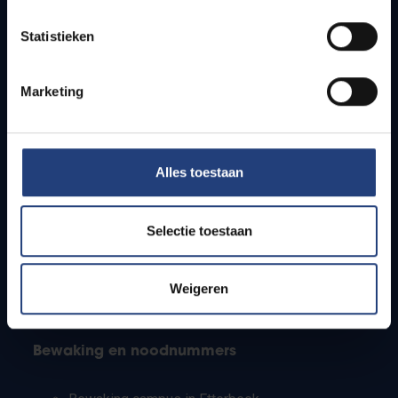
Lesroosters
Statistieken
Bereikbaarheid
Onderzoeksgroepen
Campusfaciliteiten
Marketing
Info voor
Alles toestaan
Pers
Studenten
Personeel
Selectie toestaan
PhD-studenten
Leerkrachten en secundaire scholen
Werkstudenten
Weigeren
Internationale studenten
Bewaking en noodnummers