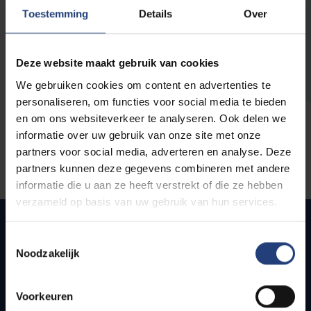
opleidingen
Toestemming
Details
Over
Deze website maakt gebruik van cookies
We gebruiken cookies om content en advertenties te
personaliseren, om functies voor social media te bieden
en om ons websiteverkeer te analyseren. Ook delen we
informatie over uw gebruik van onze site met onze
partners voor social media, adverteren en analyse. Deze
partners kunnen deze gegevens combineren met andere
informatie die u aan ze heeft verstrekt of die ze hebben
verzameld op basis van uw gebruik van hun services.
Toestemmingsselectie
Noodzakelijk
Snel naar
Webmail
Voorkeuren
Jobs