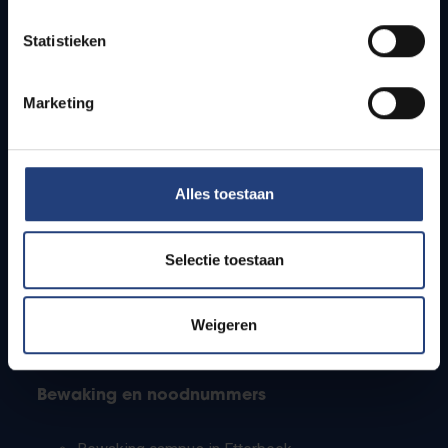
Lesroosters
Statistieken
Bereikbaarheid
Onderzoeksgroepen
Campusfaciliteiten
Marketing
Info voor
Alles toestaan
Pers
Studenten
Personeel
Selectie toestaan
PhD-studenten
Leerkrachten en secundaire scholen
Werkstudenten
Weigeren
Internationale studenten
Bewaking en noodnummers