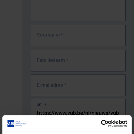
Voornaam
*
Familienaam
*
E-mailadres
*
URL
*
De volledige URL van de pagina waar je de fout zag.
Bv. https://www.vub.be/nl/studeren-aan-de-vub/alle-