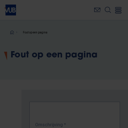
Overslaan
en
naar
de
inhoud
Kruimelpad
Fout op een pagina
gaan
Fout op een pagina
Omschrijving
*