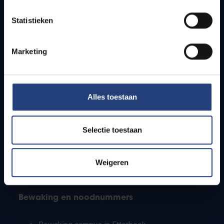
Lesroosters
Statistieken
Bereikbaarheid
Onderzoeksgroepen
Campusfaciliteiten
Marketing
Info voor
Alles toestaan
Pers
Studenten
Personeel
Selectie toestaan
PhD-studenten
Leerkrachten en secundaire scholen
Werkstudenten
Weigeren
Internationale studenten
Bewaking en noodnummers