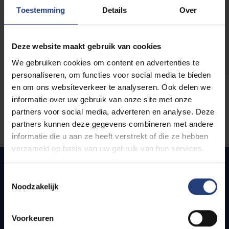
opleidingen
Toestemming
Details
Over
Deze website maakt gebruik van cookies
We gebruiken cookies om content en advertenties te
personaliseren, om functies voor social media te bieden
en om ons websiteverkeer te analyseren. Ook delen we
informatie over uw gebruik van onze site met onze
partners voor social media, adverteren en analyse. Deze
partners kunnen deze gegevens combineren met andere
informatie die u aan ze heeft verstrekt of die ze hebben
verzameld op basis van uw gebruik van hun services.
Toestemmingsselectie
Noodzakelijk
Snel naar
Webmail
Voorkeuren
Jobs