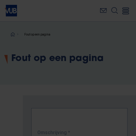
Overslaan
en
naar
de
inhoud
Kruimelpad
Fout op een pagina
gaan
Fout op een pagina
Omschrijving
*