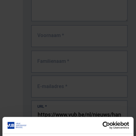
Voornaam
*
Familienaam
*
E-mailadres
*
URL
*
De volledige URL van de pagina waar je de fout zag.
Bv. https://www.vub.be/nl/studeren-aan-de-vub/alle-