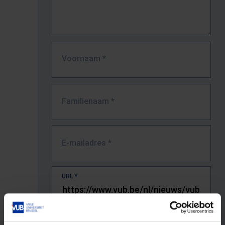
Voornaam
*
Familienaam
*
E-mailadres
*
URL
*
De volledige URL van de pagina waar je de fout zag.
Bv. https://www.vub.be/nl/studeren-aan-de-vub/alle-