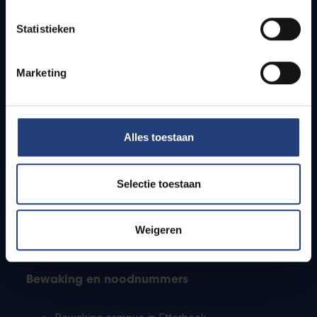
Lesroosters
Statistieken
Bereikbaarheid
Onderzoeksgroepen
Campusfaciliteiten
Marketing
Info voor
Alles toestaan
Pers
Studenten
Personeel
Selectie toestaan
PhD-studenten
Leerkrachten en secundaire scholen
Werkstudenten
Weigeren
Internationale studenten
Bewaking en noodnummers