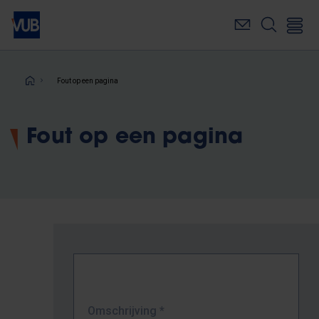
Overslaan
en
naar
de
inhoud
Kruimelpad
Fout op een pagina
gaan
Fout op een pagina
Omschrijving
*