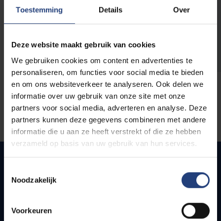
opleidingen
Toestemming
Details
Over
Deze website maakt gebruik van cookies
We gebruiken cookies om content en advertenties te
personaliseren, om functies voor social media te bieden
en om ons websiteverkeer te analyseren. Ook delen we
informatie over uw gebruik van onze site met onze
partners voor social media, adverteren en analyse. Deze
partners kunnen deze gegevens combineren met andere
informatie die u aan ze heeft verstrekt of die ze hebben
verzameld op basis van uw gebruik van hun services.
Toestemmingsselectie
Noodzakelijk
Snel naar
Webmail
Voorkeuren
Jobs