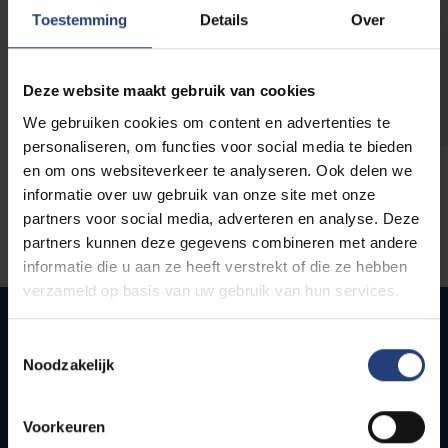
opleidingen
Toestemming
Details
Over
Deze website maakt gebruik van cookies
We gebruiken cookies om content en advertenties te
personaliseren, om functies voor social media te bieden
en om ons websiteverkeer te analyseren. Ook delen we
informatie over uw gebruik van onze site met onze
partners voor social media, adverteren en analyse. Deze
partners kunnen deze gegevens combineren met andere
informatie die u aan ze heeft verstrekt of die ze hebben
verzameld op basis van uw gebruik van hun services.
Toestemmingsselectie
Noodzakelijk
Snel naar
Webmail
Voorkeuren
Jobs