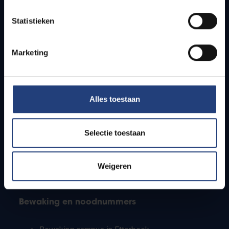
Lesroosters
Statistieken
Bereikbaarheid
Onderzoeksgroepen
Campusfaciliteiten
Marketing
Info voor
Alles toestaan
Pers
Studenten
Personeel
Selectie toestaan
PhD-studenten
Leerkrachten en secundaire scholen
Werkstudenten
Weigeren
Internationale studenten
Bewaking en noodnummers