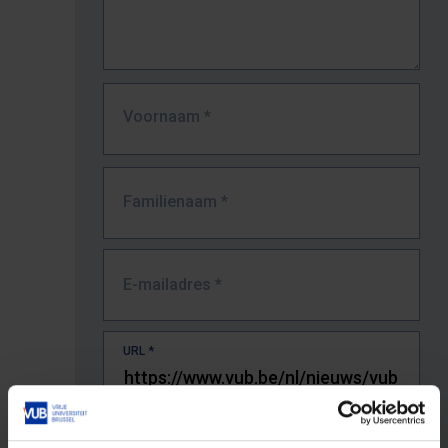
Voornaam
*
Familienaam
*
E-mailadres
*
URL
*
De volledige URL van de pagina waar je de fout zag.
Bv. https://www.vub.be/nl/studeren-aan-de-vub/alle-