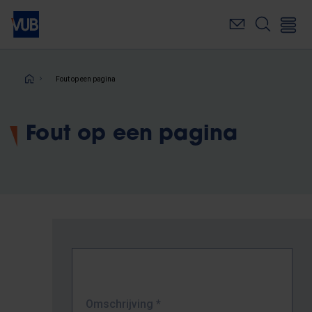
Overslaan
en
naar
de
inhoud
Kruimelpad
Fout op een pagina
gaan
Fout op een pagina
Omschrijving
*