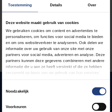
opleidingen
Toestemming
Details
Over
Deze website maakt gebruik van cookies
We gebruiken cookies om content en advertenties te
personaliseren, om functies voor social media te bieden
en om ons websiteverkeer te analyseren. Ook delen we
informatie over uw gebruik van onze site met onze
partners voor social media, adverteren en analyse. Deze
partners kunnen deze gegevens combineren met andere
informatie die u aan ze heeft verstrekt of die ze hebben
verzameld op basis van uw gebruik van hun services.
Toestemmingsselectie
Noodzakelijk
Snel naar
Webmail
Voorkeuren
Jobs