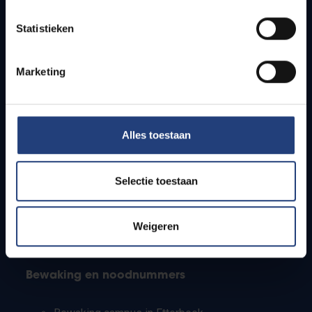
Lesroosters
Statistieken
Bereikbaarheid
Onderzoeksgroepen
Campusfaciliteiten
Marketing
Info voor
Alles toestaan
Pers
Studenten
Personeel
Selectie toestaan
PhD-studenten
Leerkrachten en secundaire scholen
Werkstudenten
Weigeren
Internationale studenten
Bewaking en noodnummers