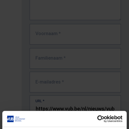
Voornaam
*
Familienaam
*
E-mailadres
*
URL
*
De volledige URL van de pagina waar je de fout zag.
Bv. https://www.vub.be/nl/studeren-aan-de-vub/alle-