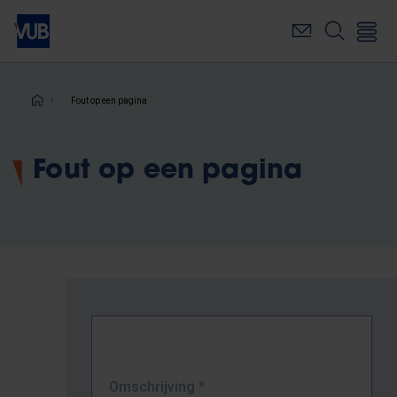
Overslaan
en
naar
de
inhoud
Kruimelpad
Fout op een pagina
gaan
Fout op een pagina
Omschrijving
*