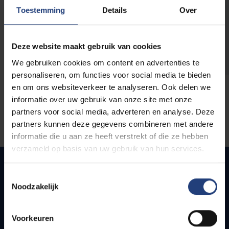
opleidingen
Toestemming
Details
Over
Deze website maakt gebruik van cookies
We gebruiken cookies om content en advertenties te
personaliseren, om functies voor social media te bieden
en om ons websiteverkeer te analyseren. Ook delen we
informatie over uw gebruik van onze site met onze
partners voor social media, adverteren en analyse. Deze
partners kunnen deze gegevens combineren met andere
informatie die u aan ze heeft verstrekt of die ze hebben
verzameld op basis van uw gebruik van hun services.
Toestemmingsselectie
Noodzakelijk
Snel naar
Webmail
Voorkeuren
Jobs