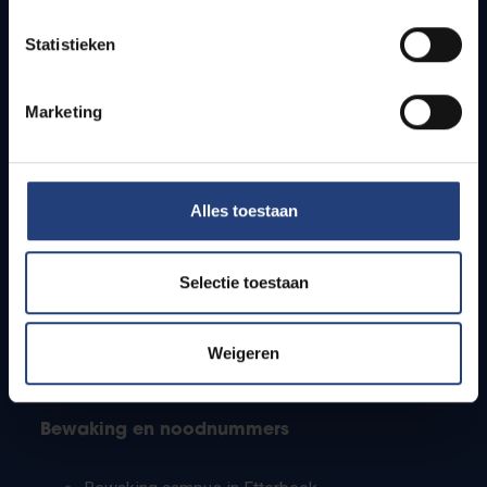
Lesroosters
Statistieken
Bereikbaarheid
Onderzoeksgroepen
Campusfaciliteiten
Marketing
Info voor
Alles toestaan
Pers
Studenten
Personeel
Selectie toestaan
PhD-studenten
Leerkrachten en secundaire scholen
Werkstudenten
Weigeren
Internationale studenten
Bewaking en noodnummers