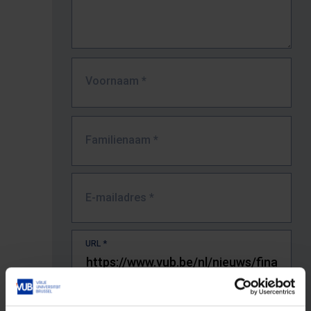
Voornaam
*
Familienaam
*
E-mailadres
*
URL
*
De volledige URL van de pagina waar je de fout zag.
Bv. https://www.vub.be/nl/studeren-aan-de-vub/alle-