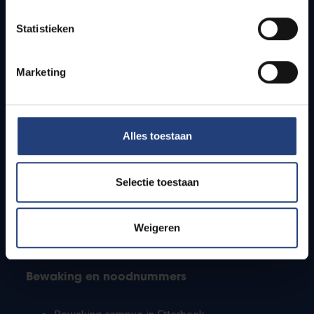
Lesroosters
Statistieken
Bereikbaarheid
Onderzoeksgroepen
Campusfaciliteiten
Marketing
Info voor
Alles toestaan
Pers
Studenten
Personeel
Selectie toestaan
PhD-studenten
Leerkrachten en secundaire scholen
Werkstudenten
Weigeren
Internationale studenten
Bewaking en noodnummers