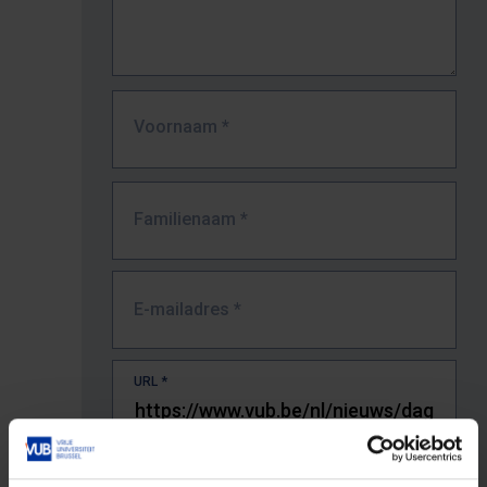
Voornaam
*
Familienaam
*
E-mailadres
*
URL
*
De volledige URL van de pagina waar je de fout zag.
Bv. https://www.vub.be/nl/studeren-aan-de-vub/alle-