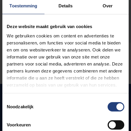
opleidingen
Toestemming
Details
Over
Deze website maakt gebruik van cookies
We gebruiken cookies om content en advertenties te
personaliseren, om functies voor social media te bieden
en om ons websiteverkeer te analyseren. Ook delen we
informatie over uw gebruik van onze site met onze
partners voor social media, adverteren en analyse. Deze
partners kunnen deze gegevens combineren met andere
informatie die u aan ze heeft verstrekt of die ze hebben
verzameld op basis van uw gebruik van hun services.
Toestemmingsselectie
Noodzakelijk
Snel naar
Webmail
Voorkeuren
Jobs