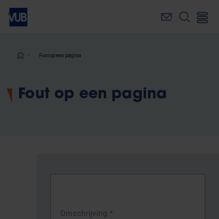
Overslaan
en
naar
de
inhoud
Kruimelpad
Fout op een pagina
gaan
Fout op een pagina
Omschrijving
*