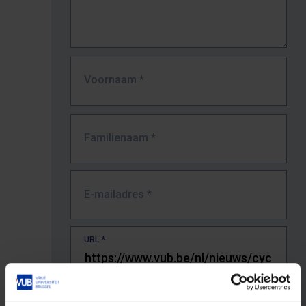
Voornaam
*
Familienaam
*
E-mailadres
*
URL
*
De volledige URL van de pagina waar je de fout zag.
Bv. https://www.vub.be/nl/studeren-aan-de-vub/alle-