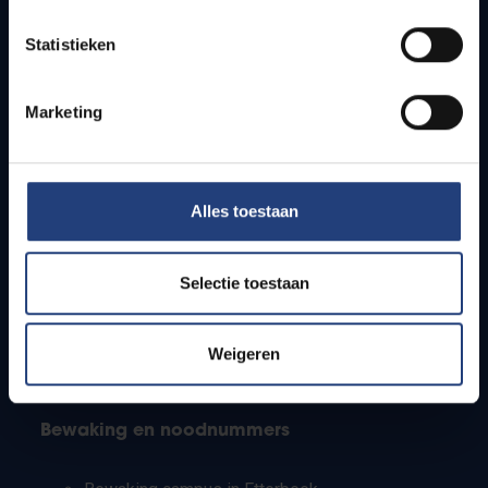
Lesroosters
Statistieken
Bereikbaarheid
Onderzoeksgroepen
Campusfaciliteiten
Marketing
Info voor
Alles toestaan
Pers
Studenten
Personeel
Selectie toestaan
PhD-studenten
Leerkrachten en secundaire scholen
Werkstudenten
Weigeren
Internationale studenten
Bewaking en noodnummers