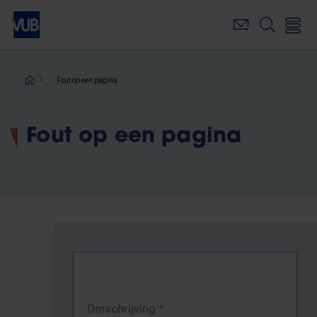
Overslaan
en
naar
de
inhoud
Kruimelpad
Fout op een pagina
gaan
Fout op een pagina
Omschrijving
*