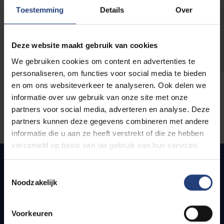
opleidingen
Toestemming
Details
Over
Deze website maakt gebruik van cookies
We gebruiken cookies om content en advertenties te
personaliseren, om functies voor social media te bieden
en om ons websiteverkeer te analyseren. Ook delen we
informatie over uw gebruik van onze site met onze
partners voor social media, adverteren en analyse. Deze
partners kunnen deze gegevens combineren met andere
informatie die u aan ze heeft verstrekt of die ze hebben
verzameld op basis van uw gebruik van hun services.
Toestemmingsselectie
Noodzakelijk
Snel naar
Webmail
Voorkeuren
Jobs