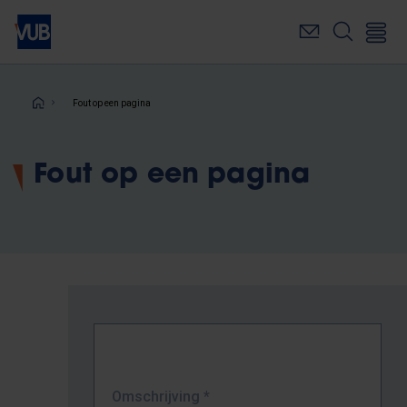
Overslaan
en
naar
de
inhoud
Kruimelpad
Fout op een pagina
gaan
Fout op een pagina
Omschrijving
*