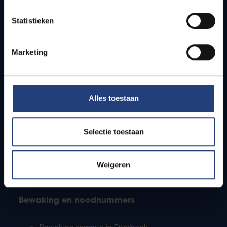
Lesroosters
Statistieken
Bereikbaarheid
Onderzoeksgroepen
Campusfaciliteiten
Marketing
Info voor
Alles toestaan
Pers
Studenten
Personeel
Selectie toestaan
PhD-studenten
Leerkrachten en secundaire scholen
Werkstudenten
Weigeren
Internationale studenten
Bewaking en noodnummers