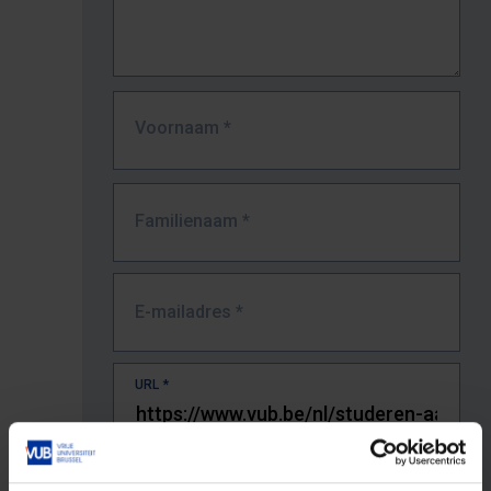
Voornaam
*
Familienaam
*
E-mailadres
*
URL
*
De volledige URL van de pagina waar je de fout zag.
Bv. https://www.vub.be/nl/studeren-aan-de-vub/alle-