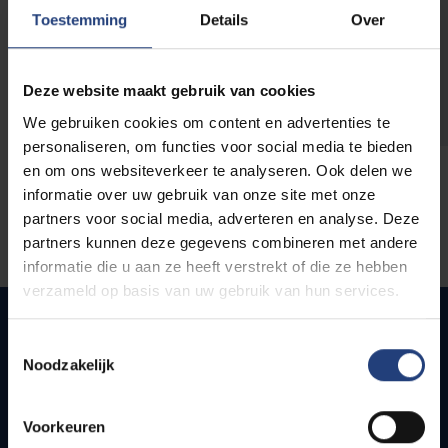
opleidingen
Toestemming
Details
Over
Deze website maakt gebruik van cookies
We gebruiken cookies om content en advertenties te
personaliseren, om functies voor social media te bieden
en om ons websiteverkeer te analyseren. Ook delen we
informatie over uw gebruik van onze site met onze
partners voor social media, adverteren en analyse. Deze
partners kunnen deze gegevens combineren met andere
informatie die u aan ze heeft verstrekt of die ze hebben
verzameld op basis van uw gebruik van hun services.
Toestemmingsselectie
Noodzakelijk
Snel naar
Webmail
Voorkeuren
Jobs