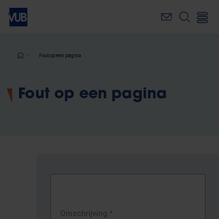
Overslaan
en
naar
de
inhoud
Kruimelpad
Fout op een pagina
gaan
Fout op een pagina
Omschrijving
*