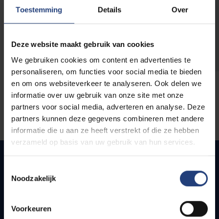
opleidingen
Toestemming
Details
Over
Deze website maakt gebruik van cookies
We gebruiken cookies om content en advertenties te
personaliseren, om functies voor social media te bieden
en om ons websiteverkeer te analyseren. Ook delen we
informatie over uw gebruik van onze site met onze
partners voor social media, adverteren en analyse. Deze
partners kunnen deze gegevens combineren met andere
informatie die u aan ze heeft verstrekt of die ze hebben
verzameld op basis van uw gebruik van hun services.
Toestemmingsselectie
Noodzakelijk
Snel naar
Webmail
Voorkeuren
Jobs