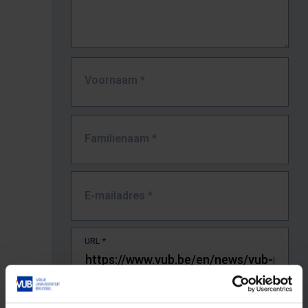
Voornaam
*
Familienaam
*
E-mailadres
*
URL
*
De volledige URL van de pagina waar je de fout zag.
Bv. https://www.vub.be/nl/studeren-aan-de-vub/alle-