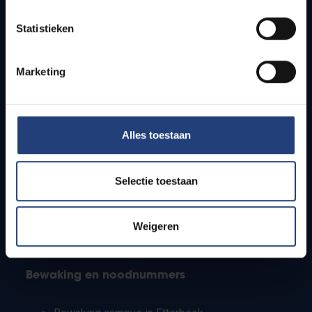
Lesroosters
Statistieken
Bereikbaarheid
Onderzoeksgroepen
Campusfaciliteiten
Marketing
Info voor
Alles toestaan
Pers
Studenten
Personeel
Selectie toestaan
PhD-studenten
Leerkrachten en secundaire scholen
Werkstudenten
Weigeren
Internationale studenten
Bewaking en noodnummers