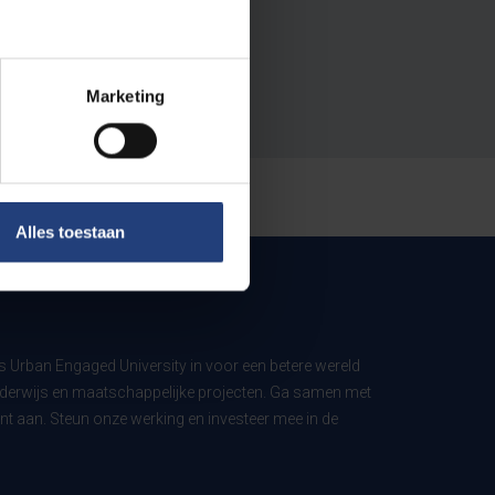
Marketing
Alles toestaan
ls Urban Engaged University in voor een betere wereld
derwijs en maatschappelijke projecten. Ga samen met
t aan. Steun onze werking en investeer mee in de