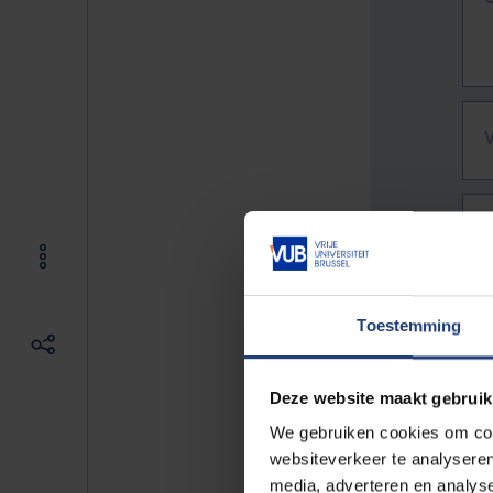
Toestemming
Deze website maakt gebruik
We gebruiken cookies om cont
websiteverkeer te analyseren
De vo
media, adverteren en analys
Bv. h