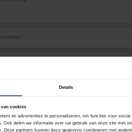
Voornaam
*
Familienaam
*
E-mailadres
*
Details
URL
*
 van cookies
ent en advertenties te personaliseren, om functies voor social
. Ook delen we informatie over uw gebruik van onze site met on
lledige URL van de pagina waar je de fout zag.
e. Deze partners kunnen deze gegevens combineren met andere i
ttps://www.vub.be/nl/studeren-aan-de-vub/alle-opleidingen