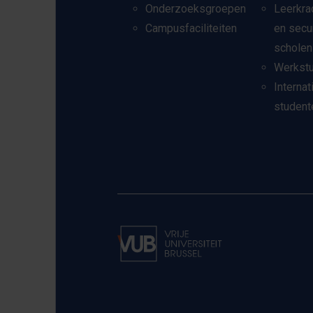
Onderzoeksgroepen
Leerkra
Campusfaciliteiten
en secu
scholen
Werkst
Internat
student