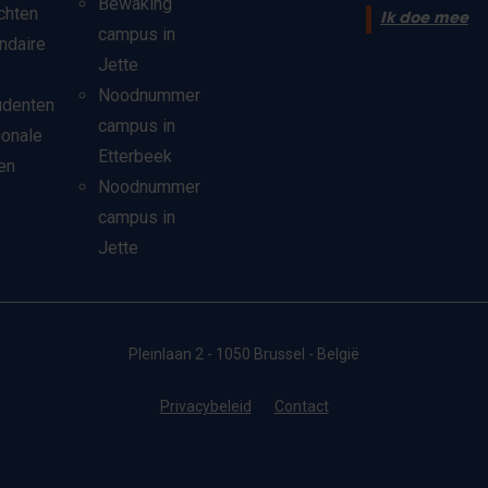
Bewaking
chten
Ik doe mee
campus in
ndaire
Jette
Noodnummer
udenten
campus in
ionale
Etterbeek
en
Noodnummer
campus in
Jette
Pleinlaan 2 - 1050 Brussel - België
Privacybeleid
Contact