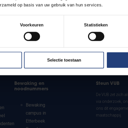
erzameld op basis van uw gebruik van hun services.
Voorkeuren
Statistieken
Selectie toestaan
Bewaking en
Steun VUB
noodnummers
De VUB zet zich a
via onderzoek, on
Bewaking
en
ons dit engagemen
campus in
eel
maatschappij.
Etterbeek
udenten