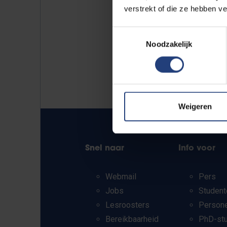
verstrekt of die ze hebben v
Toestemmingsselectie
Noodzakelijk
Weigeren
Snel naar
Info voor
Webmail
Pers
Jobs
Student
Lesroosters
Person
Bereikbaarheid
PhD-st