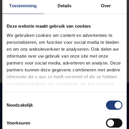
opleidingen
Toestemming
Details
Over
Deze website maakt gebruik van cookies
We gebruiken cookies om content en advertenties te
personaliseren, om functies voor social media te bieden
en om ons websiteverkeer te analyseren. Ook delen we
informatie over uw gebruik van onze site met onze
partners voor social media, adverteren en analyse. Deze
partners kunnen deze gegevens combineren met andere
informatie die u aan ze heeft verstrekt of die ze hebben
verzameld op basis van uw gebruik van hun services.
Toestemmingsselectie
Noodzakelijk
Snel naar
Webmail
Voorkeuren
Jobs