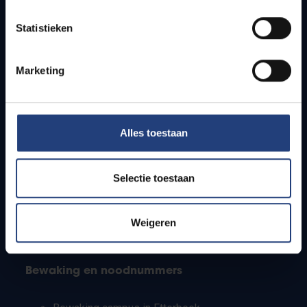
Lesroosters
Statistieken
Bereikbaarheid
Onderzoeksgroepen
Campusfaciliteiten
Marketing
Info voor
Alles toestaan
Pers
Studenten
Personeel
Selectie toestaan
PhD-studenten
Leerkrachten en secundaire scholen
Werkstudenten
Weigeren
Internationale studenten
Bewaking en noodnummers