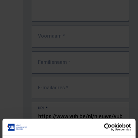
Voornaam
*
Familienaam
*
E-mailadres
*
URL
*
De volledige URL van de pagina waar je de fout zag.
Bv. https://www.vub.be/nl/studeren-aan-de-vub/alle-