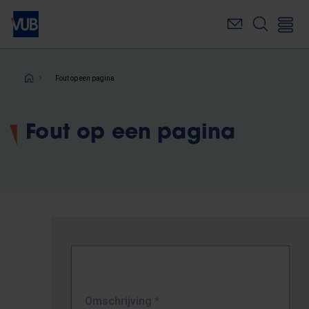
Overslaan
en
naar
de
inhoud
Kruimelpad
Fout op een pagina
gaan
Fout op een pagina
Omschrijving
*