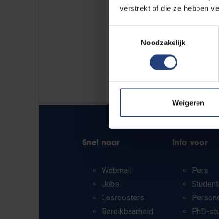
verstrekt of die ze hebben v
Toestemmingsselectie
Noodzakelijk
Weigeren
Snel naar
Info voor
Webmail
Pers
Jobs
Student
Lesroosters
Person
Bereikbaarheid
PhD-st