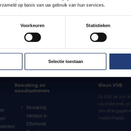
erzameld op basis van uw gebruik van hun services.
Voorkeuren
Statistieken
Selectie toestaan
Bewaking en
Steun VUB
noodnummers
De VUB zet zich a
via onderzoek, on
Bewaking
en
ons dit engagemen
campus in
eel
maatschappij.
Etterbeek
udenten