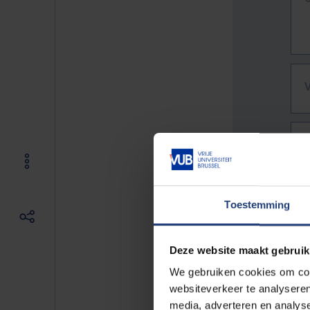
Toestemming
Deze website maakt gebruik
We gebruiken cookies om cont
websiteverkeer te analyseren
De vo
media, adverteren en analys
Bv. h