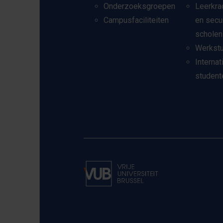
Onderzoeksgroepen
Leerkra
Campusfaciliteiten
en secu
scholen
Werkst
Internat
student