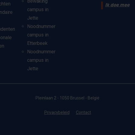
Bewaking
chten
Ik doe mee
campus in
ndaire
Jette
Noodnummer
udenten
campus in
ionale
Etterbeek
en
Noodnummer
campus in
Jette
Pleinlaan 2 - 1050 Brussel - België
Privacybeleid
Contact