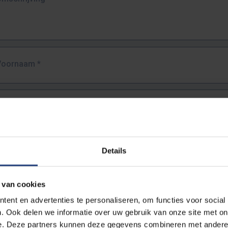
Voornaam
*
Familienaam
*
E-mailadres
*
Details
URL
*
 van cookies
ent en advertenties te personaliseren, om functies voor social
. Ook delen we informatie over uw gebruik van onze site met on
lledige URL van de pagina waar je de fout zag.
e. Deze partners kunnen deze gegevens combineren met andere i
ttps://www.vub.be/nl/studeren-aan-de-vub/alle-opleidingen