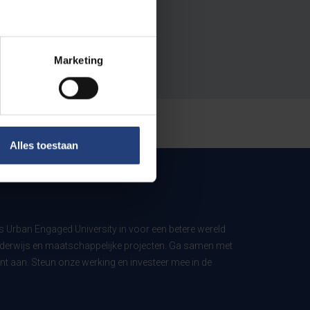
Marketing
Alles toestaan
ls Urban Engaged University in voor een betere wereld
derwijs en maatschappelijke projecten. Ga samen met
t aan. Steun onze werking en investeer mee in de