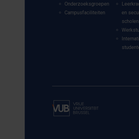
Onderzoeksgroepen
Leerkra
Campusfaciliteiten
en secu
scholen
Werkst
Internat
student