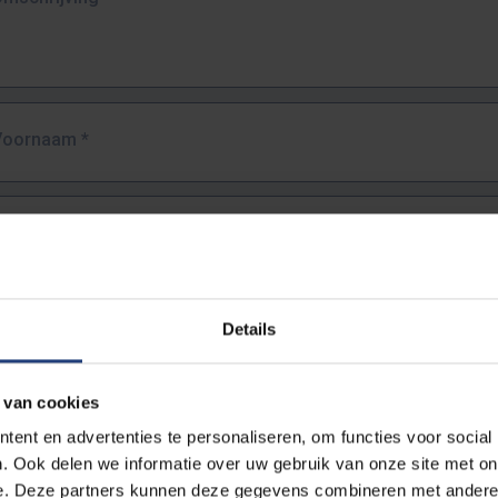
Voornaam
*
Familienaam
*
E-mailadres
*
Details
URL
*
 van cookies
ent en advertenties te personaliseren, om functies voor social
. Ook delen we informatie over uw gebruik van onze site met on
lledige URL van de pagina waar je de fout zag.
e. Deze partners kunnen deze gegevens combineren met andere i
ttps://www.vub.be/nl/studeren-aan-de-vub/alle-opleidingen