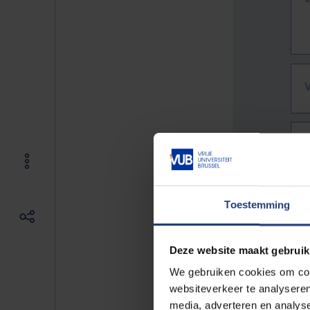
Toestemming
Deze website maakt gebruik
We gebruiken cookies om cont
websiteverkeer te analyseren
De vo
media, adverteren en analys
Bv. h