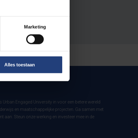
Marketing
Alles toestaan
ls Urban Engaged University in voor een betere wereld
derwijs en maatschappelijke projecten. Ga samen met
t aan. Steun onze werking en investeer mee in de