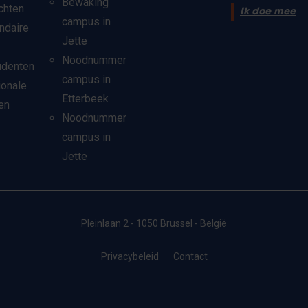
Bewaking
chten
Ik doe mee
campus in
ndaire
Jette
Noodnummer
udenten
campus in
ionale
Etterbeek
en
Noodnummer
campus in
Jette
Pleinlaan 2 - 1050 Brussel - België
Privacybeleid
Contact