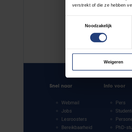
verstrekt of die ze hebben v
Toestemmingsselectie
Noodzakelijk
Weigeren
Snel naar
Info voor
Webmail
Pers
Jobs
Student
Lesroosters
Person
Bereikbaarheid
PhD-st