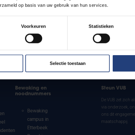
erzameld op basis van uw gebruik van hun services.
Voorkeuren
Statistieken
Selectie toestaan
Bewaking en
Steun VUB
noodnummers
De VUB zet zich a
via onderzoek, on
Bewaking
en
ons dit engagemen
campus in
eel
maatschappij.
Etterbeek
udenten