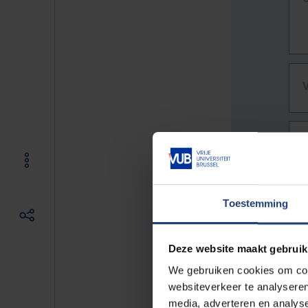
Toestemming
Deze website maakt gebruik
We gebruiken cookies om cont
websiteverkeer te analyseren
De vo
media, adverteren en analys
Bv. h