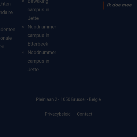
Bewaking
chten
Ik doe mee
campus in
ndaire
Jette
Noodnummer
udenten
campus in
ionale
Etterbeek
en
Noodnummer
campus in
Jette
Pleinlaan 2 - 1050 Brussel - België
Privacybeleid
Contact