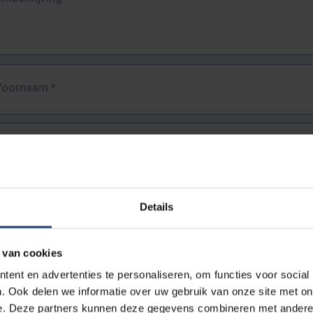
Voornaam
*
Familienaam
*
E-mailadres
*
Details
URL
*
 van cookies
ent en advertenties te personaliseren, om functies voor social
. Ook delen we informatie over uw gebruik van onze site met on
lledige URL van de pagina waar je de fout zag.
e. Deze partners kunnen deze gegevens combineren met andere i
ttps://www.vub.be/nl/studeren-aan-de-vub/alle-opleidingen