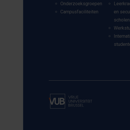
Onderzoeksgroepen
Leerkra
Campusfaciliteiten
en secu
scholen
Werkst
Internat
student