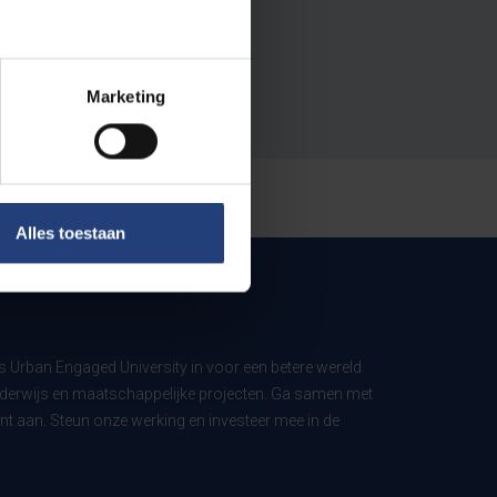
Marketing
Alles toestaan
ls Urban Engaged University in voor een betere wereld
derwijs en maatschappelijke projecten. Ga samen met
t aan. Steun onze werking en investeer mee in de