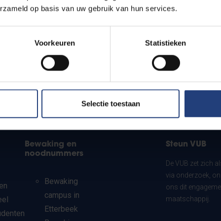
erzameld op basis van uw gebruik van hun services.
Voorkeuren
Statistieken
Selectie toestaan
Bewaking en
Steun VUB
noodnummers
De VUB zet zich a
via onderzoek, on
Bewaking
en
ons dit engagemen
campus in
eel
maatschappij.
Etterbeek
udenten