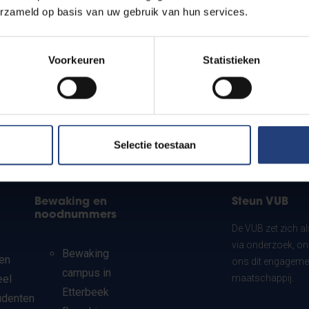
erzameld op basis van uw gebruik van hun services.
Voorkeuren
Statistieken
Selectie toestaan
Bewaking en
Steun VUB
noodnummers
De VUB zet zich a
via onderzoek, on
Bewaking
en
ons dit engagemen
campus in
eel
maatschappij.
Etterbeek
udenten