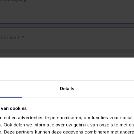
Voornaam
*
Familienaam
*
E-mailadres
*
Details
URL
*
 van cookies
ent en advertenties te personaliseren, om functies voor social
. Ook delen we informatie over uw gebruik van onze site met on
lledige URL van de pagina waar je de fout zag.
e. Deze partners kunnen deze gegevens combineren met andere i
ttps://www.vub.be/nl/studeren-aan-de-vub/alle-opleidingen