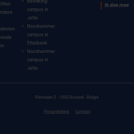
Bewaking
chten
Ik doe mee
campus in
ndaire
Jette
Noodnummer
udenten
campus in
ionale
Etterbeek
en
Noodnummer
campus in
Jette
Pleinlaan 2 - 1050 Brussel - België
Privacybeleid
Contact