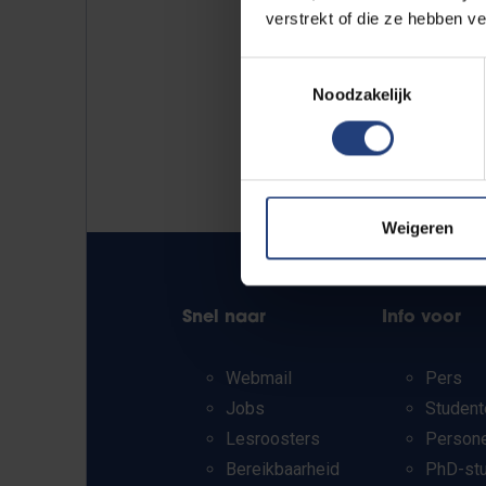
verstrekt of die ze hebben v
Toestemmingsselectie
Noodzakelijk
Weigeren
Snel naar
Info voor
Webmail
Pers
Jobs
Student
Lesroosters
Person
Bereikbaarheid
PhD-st