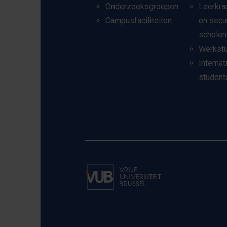
Onderzoeksgroepen
Leerkra
Campusfaciliteiten
en secu
scholen
Werkst
Internat
student