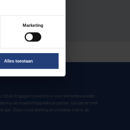
Marketing
Alles toestaan
ls Urban Engaged University in voor een betere wereld
derwijs en maatschappelijke projecten. Ga samen met
t aan. Steun onze werking en investeer mee in de