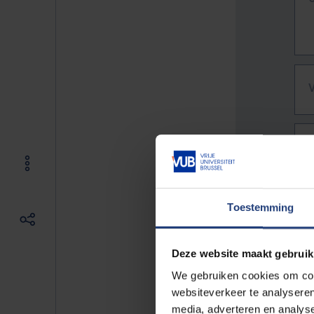
Toestemming
Deze website maakt gebruik
We gebruiken cookies om cont
websiteverkeer te analyseren
De vo
media, adverteren en analys
Bv. h