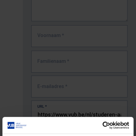
Voornaam
*
Familienaam
*
E-mailadres
*
URL
*
De volledige URL van de pagina waar je de fout zag.
Bv. https://www.vub.be/nl/studeren-aan-de-vub/alle-