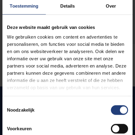
opleidingen
Toestemming
Details
Over
Deze website maakt gebruik van cookies
We gebruiken cookies om content en advertenties te
personaliseren, om functies voor social media te bieden
en om ons websiteverkeer te analyseren. Ook delen we
informatie over uw gebruik van onze site met onze
partners voor social media, adverteren en analyse. Deze
partners kunnen deze gegevens combineren met andere
informatie die u aan ze heeft verstrekt of die ze hebben
verzameld op basis van uw gebruik van hun services.
Toestemmingsselectie
Noodzakelijk
Snel naar
Webmail
Voorkeuren
Jobs