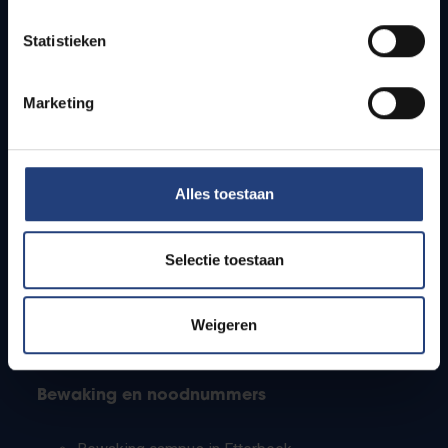
Lesroosters
Statistieken
Bereikbaarheid
Onderzoeksgroepen
Campusfaciliteiten
Marketing
Info voor
Alles toestaan
Pers
Studenten
Personeel
Selectie toestaan
PhD-studenten
Leerkrachten en secundaire scholen
Werkstudenten
Weigeren
Internationale studenten
Bewaking en noodnummers