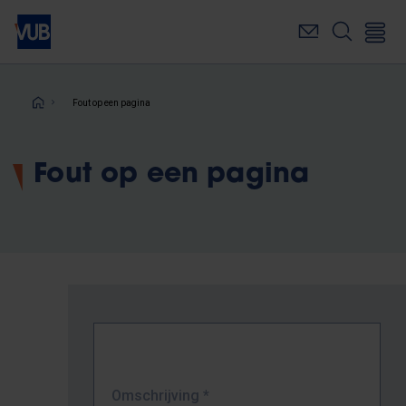
Overslaan
en
naar
de
inhoud
Kruimelpad
Fout op een pagina
gaan
Fout op een pagina
Omschrijving
*