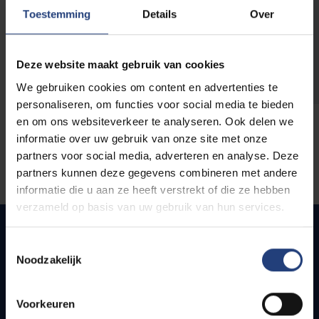
opleidingen
Toestemming
Details
Over
Deze website maakt gebruik van cookies
We gebruiken cookies om content en advertenties te
personaliseren, om functies voor social media te bieden
en om ons websiteverkeer te analyseren. Ook delen we
informatie over uw gebruik van onze site met onze
partners voor social media, adverteren en analyse. Deze
partners kunnen deze gegevens combineren met andere
informatie die u aan ze heeft verstrekt of die ze hebben
verzameld op basis van uw gebruik van hun services.
Toestemmingsselectie
Noodzakelijk
Snel naar
Webmail
Voorkeuren
Jobs