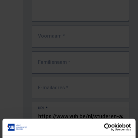
Voornaam
*
Familienaam
*
E-mailadres
*
URL
*
De volledige URL van de pagina waar je de fout zag.
Bv. https://www.vub.be/nl/studeren-aan-de-vub/alle-