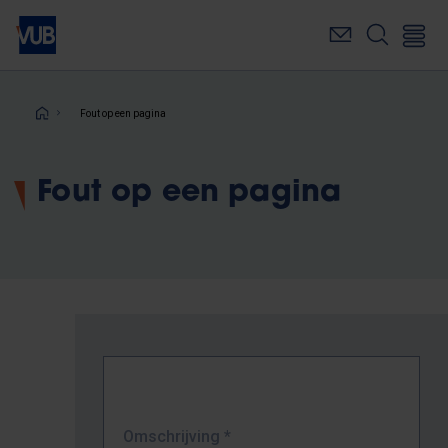
Overslaan
en
naar
de
inhoud
Kruimelpad
Fout op een pagina
gaan
Fout op een pagina
Omschrijving
*