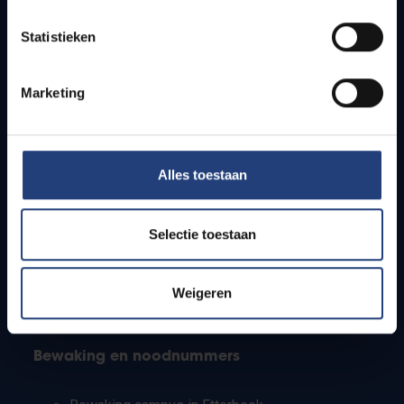
Lesroosters
Statistieken
Bereikbaarheid
Onderzoeksgroepen
Campusfaciliteiten
Marketing
Info voor
Alles toestaan
Pers
Studenten
Personeel
Selectie toestaan
PhD-studenten
Leerkrachten en secundaire scholen
Werkstudenten
Weigeren
Internationale studenten
Bewaking en noodnummers