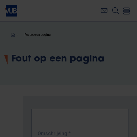
Overslaan
en
naar
de
inhoud
Kruimelpad
Fout op een pagina
gaan
Fout op een pagina
Omschrijving
*