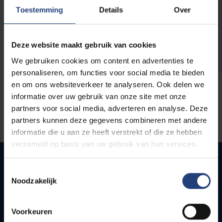
opleidingen
Toestemming
Details
Over
Deze website maakt gebruik van cookies
We gebruiken cookies om content en advertenties te
personaliseren, om functies voor social media te bieden
en om ons websiteverkeer te analyseren. Ook delen we
informatie over uw gebruik van onze site met onze
partners voor social media, adverteren en analyse. Deze
partners kunnen deze gegevens combineren met andere
informatie die u aan ze heeft verstrekt of die ze hebben
verzameld op basis van uw gebruik van hun services.
Toestemmingsselectie
Noodzakelijk
Snel naar
Webmail
Voorkeuren
Jobs