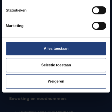
Lesroosters
Statistieken
Bereikbaarheid
Onderzoeksgroepen
Campusfaciliteiten
Marketing
Info voor
Alles toestaan
Pers
Studenten
Personeel
Selectie toestaan
PhD-studenten
Leerkrachten en secundaire scholen
Werkstudenten
Weigeren
Internationale studenten
Bewaking en noodnummers