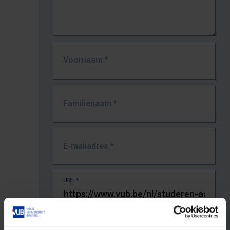
Voornaam
*
Familienaam
*
E-mailadres
*
URL
*
De volledige URL van de pagina waar je de fout zag.
Bv. https://www.vub.be/nl/studeren-aan-de-vub/alle-