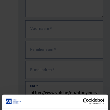
Voornaam
*
Familienaam
*
E-mailadres
*
URL
*
De volledige URL van de pagina waar je de fout zag.
Bv. https://www.vub.be/nl/studeren-aan-de-vub/alle-