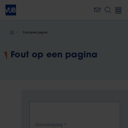
Overslaan
en
naar
de
inhoud
Kruimelpad
Fout op een pagina
gaan
Fout op een pagina
Omschrijving
*