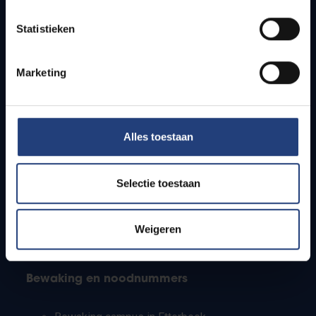
Lesroosters
Statistieken
Bereikbaarheid
Onderzoeksgroepen
Campusfaciliteiten
Marketing
Info voor
Alles toestaan
Pers
Studenten
Personeel
Selectie toestaan
PhD-studenten
Leerkrachten en secundaire scholen
Werkstudenten
Weigeren
Internationale studenten
Bewaking en noodnummers