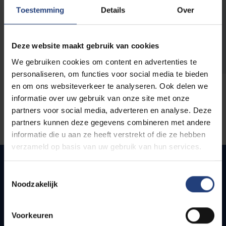
opleidingen
Toestemming
Details
Over
Deze website maakt gebruik van cookies
We gebruiken cookies om content en advertenties te
personaliseren, om functies voor social media te bieden
en om ons websiteverkeer te analyseren. Ook delen we
informatie over uw gebruik van onze site met onze
partners voor social media, adverteren en analyse. Deze
partners kunnen deze gegevens combineren met andere
informatie die u aan ze heeft verstrekt of die ze hebben
verzameld op basis van uw gebruik van hun services.
Toestemmingsselectie
Noodzakelijk
Snel naar
Webmail
Voorkeuren
Jobs