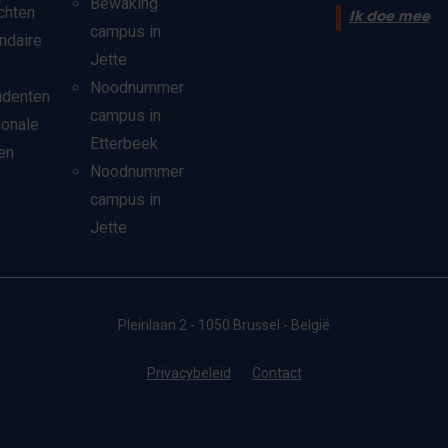
Bewaking
chten
Ik doe mee
campus in
ndaire
Jette
Noodnummer
udenten
campus in
ionale
Etterbeek
en
Noodnummer
campus in
Jette
Pleinlaan 2 - 1050 Brussel - België
Privacybeleid
Contact