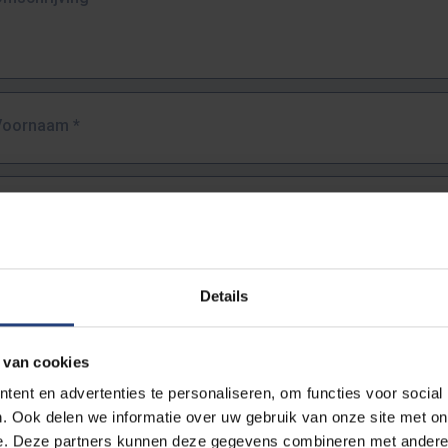
Voornaam
*
Familienaam
*
E-mailadres
*
Details
URL
*
 van cookies
ent en advertenties te personaliseren, om functies voor social
. Ook delen we informatie over uw gebruik van onze site met on
lledige URL van de pagina waar je de fout zag.
e. Deze partners kunnen deze gegevens combineren met andere i
ttps://www.vub.be/nl/studeren-aan-de-vub/alle-opleidingen