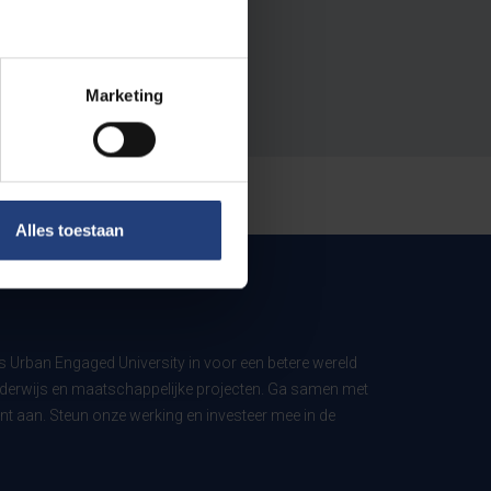
Marketing
Alles toestaan
ls Urban Engaged University in voor een betere wereld
derwijs en maatschappelijke projecten. Ga samen met
t aan. Steun onze werking en investeer mee in de