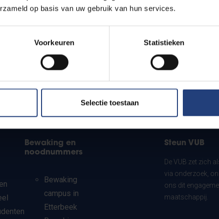
erzameld op basis van uw gebruik van hun services.
Voorkeuren
Statistieken
Selectie toestaan
Bewaking en
Steun VUB
noodnummers
De VUB zet zich a
via onderzoek, on
Bewaking
en
ons dit engagemen
campus in
eel
maatschappij.
Etterbeek
udenten