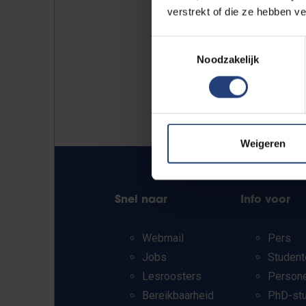
verstrekt of die ze hebben v
Toestemmingsselectie
Noodzakelijk
Weigeren
Snel naar
Info voor
Webmail
Pers
Jobs
Student
Lesroosters
Person
Bereikbaarheid
PhD-st