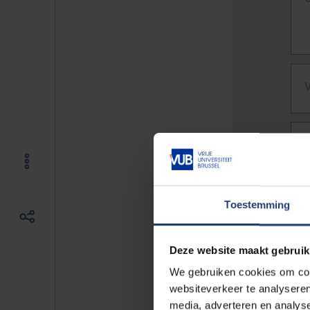
Toestemming
Deze website maakt gebruik
We gebruiken cookies om cont
websiteverkeer te analyseren
De vo
media, adverteren en analys
Bv. h