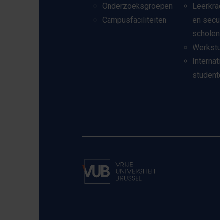
Onderzoeksgroepen
Leerkra
Campusfaciliteiten
en secu
scholen
Werkst
Internat
student