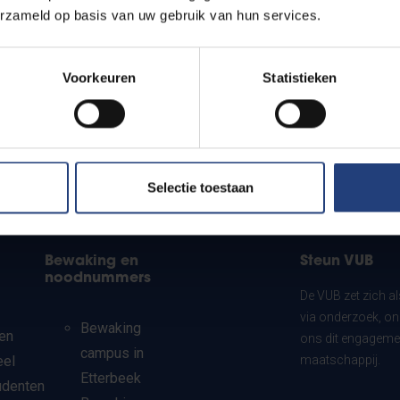
erzameld op basis van uw gebruik van hun services.
Voorkeuren
Statistieken
Selectie toestaan
Bewaking en
Steun VUB
noodnummers
De VUB zet zich a
via onderzoek, on
Bewaking
en
ons dit engagemen
campus in
eel
maatschappij.
Etterbeek
udenten