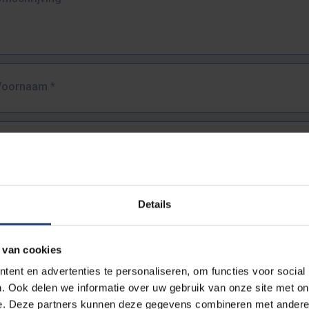
Voornaam
*
Familienaam
*
E-mailadres
*
Details
URL
*
 van cookies
ent en advertenties te personaliseren, om functies voor social
. Ook delen we informatie over uw gebruik van onze site met on
lledige URL van de pagina waar je de fout zag.
e. Deze partners kunnen deze gegevens combineren met andere i
ttps://www.vub.be/nl/studeren-aan-de-vub/alle-opleidingen