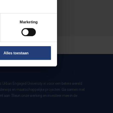
Marketing
Alles toestaan
ls Urban Engaged University in voor een betere wereld
derwijs en maatschappelijke projecten. Ga samen met
t aan. Steun onze werking en investeer mee in de