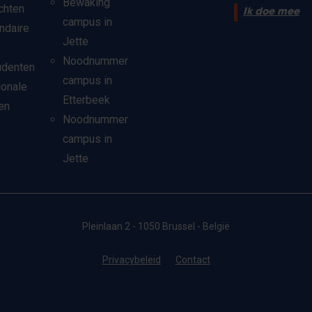
Bewaking
chten
Ik doe mee
campus in
ndaire
Jette
Noodnummer
udenten
campus in
ionale
Etterbeek
en
Noodnummer
campus in
Jette
Pleinlaan 2 - 1050 Brussel - België
Privacybeleid
Contact