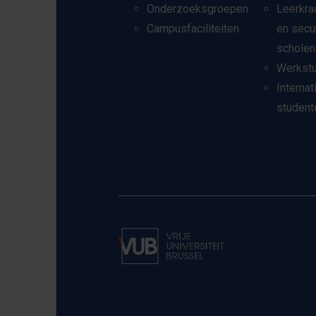
Onderzoeksgroepen
Leerkra
Campusfaciliteiten
en secu
scholen
Werkst
Internat
student