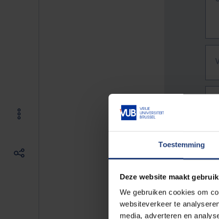
Toestemming
Deze website maakt gebruik
We gebruiken cookies om cont
websiteverkeer te analyseren
De vo
media, adverteren en analys
Bv. h