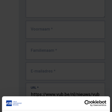
Voornaam
*
Familienaam
*
E-mailadres
*
URL
*
De volledige URL van de pagina waar je de fout zag.
Bv. https://www.vub.be/nl/studeren-aan-de-vub/alle-