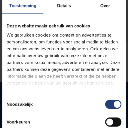
opleidingen
Toestemming
Details
Over
Deze website maakt gebruik van cookies
We gebruiken cookies om content en advertenties te
personaliseren, om functies voor social media te bieden
en om ons websiteverkeer te analyseren. Ook delen we
informatie over uw gebruik van onze site met onze
partners voor social media, adverteren en analyse. Deze
partners kunnen deze gegevens combineren met andere
informatie die u aan ze heeft verstrekt of die ze hebben
verzameld op basis van uw gebruik van hun services.
Toestemmingsselectie
Noodzakelijk
Snel naar
Webmail
Voorkeuren
Jobs