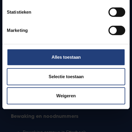
Lesroosters
Statistieken
Bereikbaarheid
Onderzoeksgroepen
Campusfaciliteiten
Marketing
Info voor
Alles toestaan
Pers
Studenten
Personeel
Selectie toestaan
PhD-studenten
Leerkrachten en secundaire scholen
Werkstudenten
Weigeren
Internationale studenten
Bewaking en noodnummers