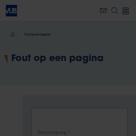
Overslaan
en
naar
de
inhoud
Kruimelpad
Fout op een pagina
gaan
Fout op een pagina
Omschrijving
*