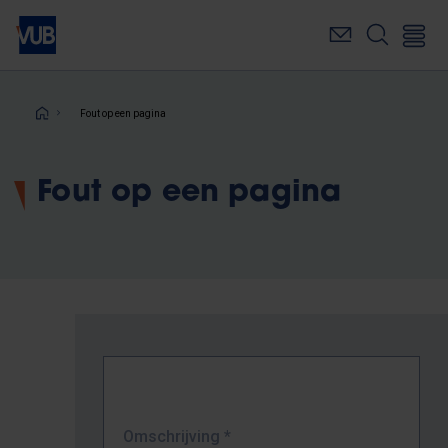
Overslaan
en
naar
de
inhoud
Kruimelpad
Fout op een pagina
gaan
Fout op een pagina
Omschrijving
*