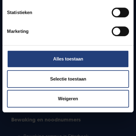
Lesroosters
Statistieken
Bereikbaarheid
Onderzoeksgroepen
Campusfaciliteiten
Marketing
Info voor
Alles toestaan
Pers
Studenten
Personeel
Selectie toestaan
PhD-studenten
Leerkrachten en secundaire scholen
Werkstudenten
Weigeren
Internationale studenten
Bewaking en noodnummers