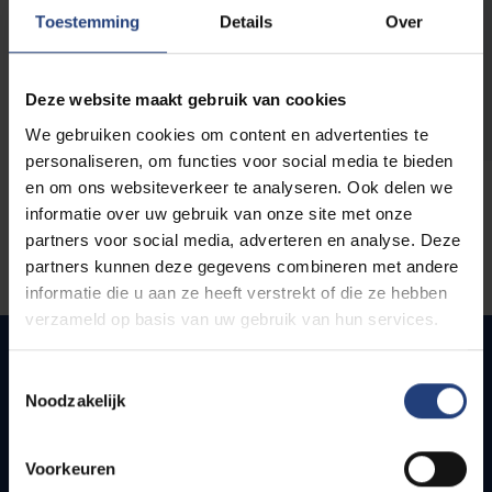
opleidingen
Toestemming
Details
Over
Deze website maakt gebruik van cookies
We gebruiken cookies om content en advertenties te
personaliseren, om functies voor social media te bieden
en om ons websiteverkeer te analyseren. Ook delen we
informatie over uw gebruik van onze site met onze
partners voor social media, adverteren en analyse. Deze
partners kunnen deze gegevens combineren met andere
informatie die u aan ze heeft verstrekt of die ze hebben
verzameld op basis van uw gebruik van hun services.
Toestemmingsselectie
Noodzakelijk
Snel naar
Webmail
Voorkeuren
Jobs