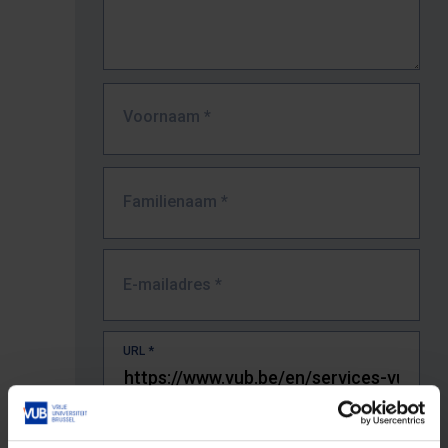
Voornaam
*
Familienaam
*
E-mailadres
*
URL
*
De volledige URL van de pagina waar je de fout zag.
Bv. https://www.vub.be/nl/studeren-aan-de-vub/alle-