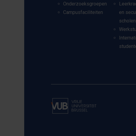
Onderzoeksgroepen
Leerkra
Campusfaciliteiten
en secu
scholen
Werkst
Internat
student