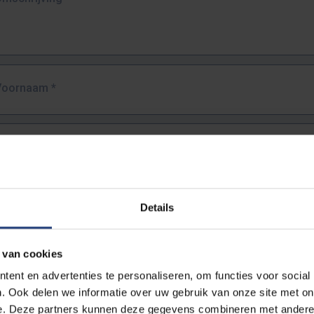
Voornaam
*
Familienaam
*
E-mailadres
*
Details
URL
*
 van cookies
ent en advertenties te personaliseren, om functies voor social
. Ook delen we informatie over uw gebruik van onze site met on
lledige URL van de pagina waar je de fout zag.
e. Deze partners kunnen deze gegevens combineren met andere i
ttps://www.vub.be/nl/studeren-aan-de-vub/alle-opleidingen