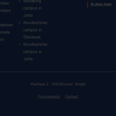
Bewaking
chten
Ik doe mee
campus in
ndaire
Jette
Noodnummer
udenten
campus in
ionale
Etterbeek
en
Noodnummer
campus in
Jette
Pleinlaan 2 - 1050 Brussel - België
Privacybeleid
Contact