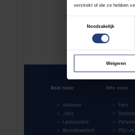
verstrekt of die ze hebben v
Toestemmingsselectie
Noodzakelijk
Weigeren
Snel naar
Info voor
Webmail
Pers
Jobs
Student
Lesroosters
Person
Bereikbaarheid
PhD-st