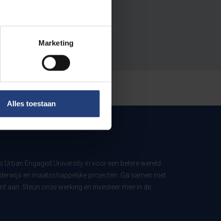
Marketing
Alles toestaan
ls Urban Engaged University in voor een betere wereld
derwijs en maatschappelijke projecten. Ga samen met
t aan. Steun onze werking en investeer mee in de