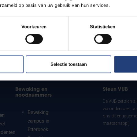
erzameld op basis van uw gebruik van hun services.
Voorkeuren
Statistieken
Selectie toestaan
Bewaking en
Steun VUB
noodnummers
De VUB zet zich a
via onderzoek, on
Bewaking
en
ons dit engagemen
campus in
eel
maatschappij.
Etterbeek
udenten