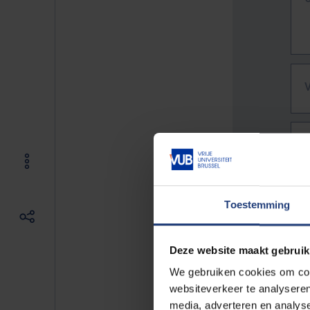
Toestemming
Deze website maakt gebruik
We gebruiken cookies om cont
websiteverkeer te analyseren
De vo
media, adverteren en analys
Bv. h