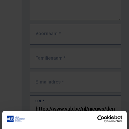
Voornaam
*
Familienaam
*
E-mailadres
*
URL
*
De volledige URL van de pagina waar je de fout zag.
Bv. https://www.vub.be/nl/studeren-aan-de-vub/alle-