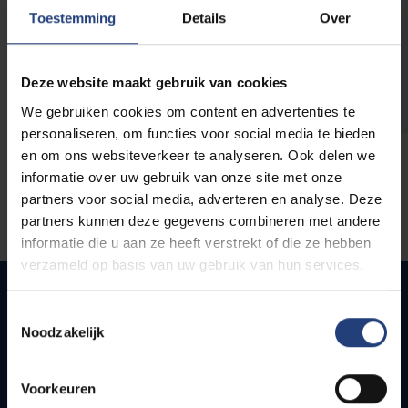
opleidingen
Toestemming
Details
Over
Deze website maakt gebruik van cookies
We gebruiken cookies om content en advertenties te
personaliseren, om functies voor social media te bieden
en om ons websiteverkeer te analyseren. Ook delen we
informatie over uw gebruik van onze site met onze
partners voor social media, adverteren en analyse. Deze
partners kunnen deze gegevens combineren met andere
informatie die u aan ze heeft verstrekt of die ze hebben
verzameld op basis van uw gebruik van hun services.
Toestemmingsselectie
Noodzakelijk
Snel naar
Webmail
Voorkeuren
Jobs