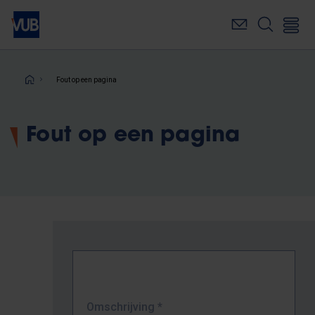
Overslaan
en
naar
de
inhoud
Kruimelpad
Fout op een pagina
gaan
Fout op een pagina
Omschrijving
*