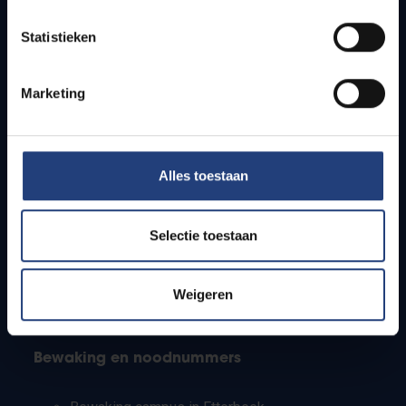
Lesroosters
Statistieken
Bereikbaarheid
Onderzoeksgroepen
Campusfaciliteiten
Marketing
Info voor
Alles toestaan
Pers
Studenten
Personeel
Selectie toestaan
PhD-studenten
Leerkrachten en secundaire scholen
Werkstudenten
Weigeren
Internationale studenten
Bewaking en noodnummers