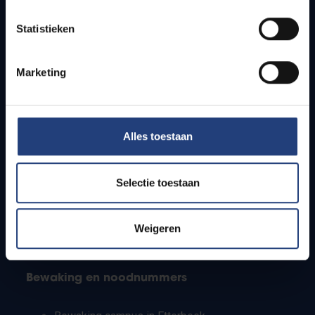
Lesroosters
Statistieken
Bereikbaarheid
Onderzoeksgroepen
Campusfaciliteiten
Marketing
Info voor
Alles toestaan
Pers
Studenten
Personeel
Selectie toestaan
PhD-studenten
Leerkrachten en secundaire scholen
Werkstudenten
Weigeren
Internationale studenten
Bewaking en noodnummers