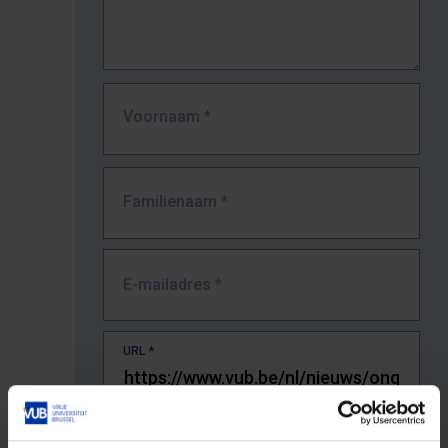
Voornaam
*
Familienaam
*
E-mailadres
*
URL
*
De volledige URL van de pagina waar je de fout zag.
Bv. https://www.vub.be/nl/studeren-aan-de-vub/alle-