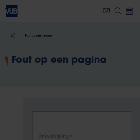
Overslaan
en
naar
de
inhoud
Kruimelpad
Fout op een pagina
gaan
Fout op een pagina
Omschrijving
*