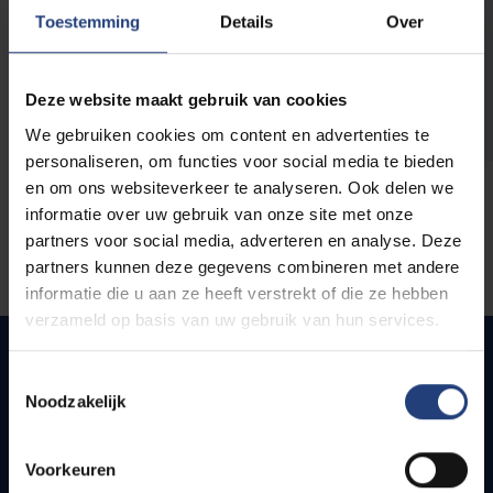
opleidingen
Toestemming
Details
Over
Deze website maakt gebruik van cookies
We gebruiken cookies om content en advertenties te
personaliseren, om functies voor social media te bieden
en om ons websiteverkeer te analyseren. Ook delen we
informatie over uw gebruik van onze site met onze
partners voor social media, adverteren en analyse. Deze
partners kunnen deze gegevens combineren met andere
informatie die u aan ze heeft verstrekt of die ze hebben
verzameld op basis van uw gebruik van hun services.
Toestemmingsselectie
Noodzakelijk
Snel naar
Webmail
Voorkeuren
Jobs