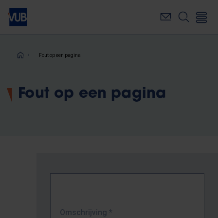
Overslaan
en
naar
de
inhoud
Kruimelpad
Fout op een pagina
gaan
Fout op een pagina
Omschrijving
*