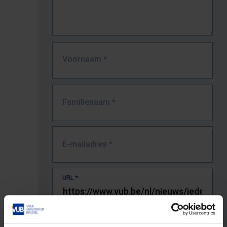
Voornaam
*
Familienaam
*
E-mailadres
*
URL
*
De volledige URL van de pagina waar je de fout zag.
Bv. https://www.vub.be/nl/studeren-aan-de-vub/alle-