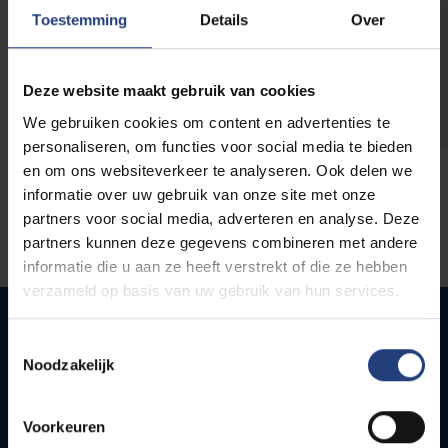
opleidingen
Toestemming
Details
Over
Deze website maakt gebruik van cookies
We gebruiken cookies om content en advertenties te
personaliseren, om functies voor social media te bieden
en om ons websiteverkeer te analyseren. Ook delen we
informatie over uw gebruik van onze site met onze
partners voor social media, adverteren en analyse. Deze
partners kunnen deze gegevens combineren met andere
informatie die u aan ze heeft verstrekt of die ze hebben
verzameld op basis van uw gebruik van hun services.
Toestemmingsselectie
Noodzakelijk
Snel naar
Webmail
Voorkeuren
Jobs