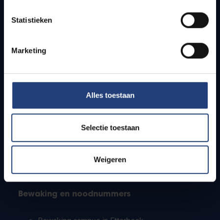
Lesroosters
Statistieken
Bereikbaarheid
Onderzoeksgroepen
Campusfaciliteiten
Marketing
Info voor
Alles toestaan
Pers
Studenten
Personeel
Selectie toestaan
PhD-studenten
Leerkrachten en secundaire scholen
Werkstudenten
Weigeren
Internationale studenten
Bewaking en noodnummers