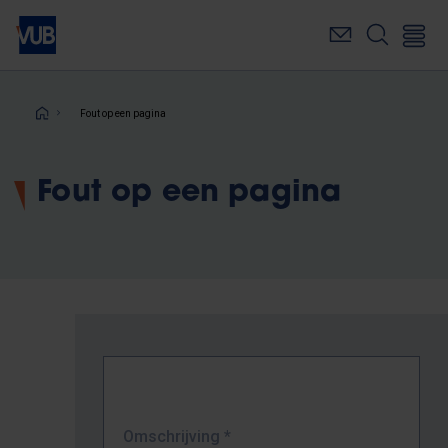
Overslaan
en
naar
de
inhoud
Kruimelpad
Fout op een pagina
gaan
Fout op een pagina
Omschrijving
*