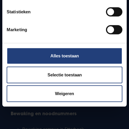
Lesroosters
Statistieken
Bereikbaarheid
Onderzoeksgroepen
Campusfaciliteiten
Marketing
Info voor
Alles toestaan
Pers
Studenten
Personeel
Selectie toestaan
PhD-studenten
Leerkrachten en secundaire scholen
Werkstudenten
Weigeren
Internationale studenten
Bewaking en noodnummers