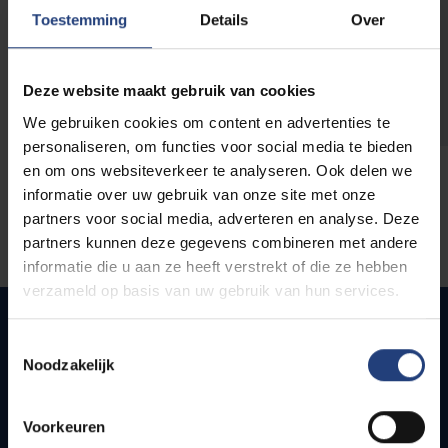
opleidingen
Toestemming
Details
Over
Deze website maakt gebruik van cookies
We gebruiken cookies om content en advertenties te
personaliseren, om functies voor social media te bieden
en om ons websiteverkeer te analyseren. Ook delen we
informatie over uw gebruik van onze site met onze
partners voor social media, adverteren en analyse. Deze
partners kunnen deze gegevens combineren met andere
informatie die u aan ze heeft verstrekt of die ze hebben
verzameld op basis van uw gebruik van hun services.
Toestemmingsselectie
Noodzakelijk
Snel naar
Webmail
Voorkeuren
Jobs