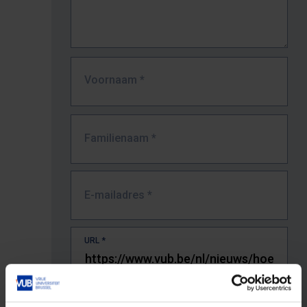
Voornaam
*
Familienaam
*
E-mailadres
*
URL
*
De volledige URL van de pagina waar je de fout zag.
Bv. https://www.vub.be/nl/studeren-aan-de-vub/alle-