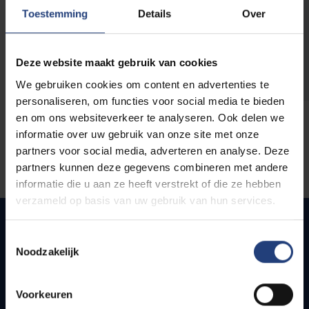
opleidingen
Toestemming
Details
Over
Deze website maakt gebruik van cookies
We gebruiken cookies om content en advertenties te
personaliseren, om functies voor social media te bieden
en om ons websiteverkeer te analyseren. Ook delen we
informatie over uw gebruik van onze site met onze
partners voor social media, adverteren en analyse. Deze
partners kunnen deze gegevens combineren met andere
informatie die u aan ze heeft verstrekt of die ze hebben
verzameld op basis van uw gebruik van hun services.
Toestemmingsselectie
Noodzakelijk
Snel naar
Webmail
Voorkeuren
Jobs