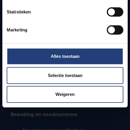
Lesroosters
Statistieken
Bereikbaarheid
Onderzoeksgroepen
Campusfaciliteiten
Marketing
Info voor
Alles toestaan
Pers
Studenten
Personeel
Selectie toestaan
PhD-studenten
Leerkrachten en secundaire scholen
Werkstudenten
Weigeren
Internationale studenten
Bewaking en noodnummers