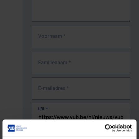
Voornaam
*
Familienaam
*
E-mailadres
*
URL
*
De volledige URL van de pagina waar je de fout zag.
Bv. https://www.vub.be/nl/studeren-aan-de-vub/alle-