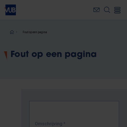
Overslaan
en
naar
de
inhoud
Kruimelpad
Fout op een pagina
gaan
Fout op een pagina
Omschrijving
*