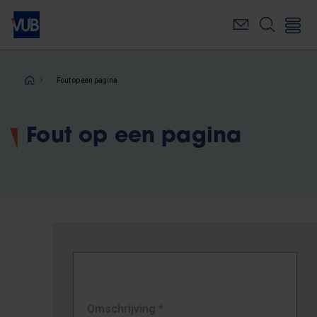
Overslaan
en
naar
de
inhoud
Kruimelpad
Fout op een pagina
gaan
Fout op een pagina
Omschrijving
*