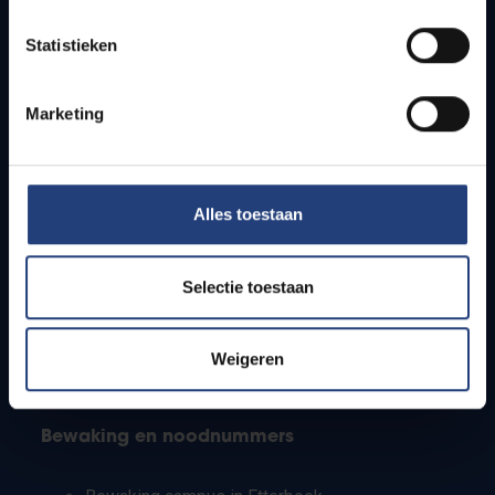
Lesroosters
Statistieken
Bereikbaarheid
Onderzoeksgroepen
Campusfaciliteiten
Marketing
Info voor
Alles toestaan
Pers
Studenten
Personeel
Selectie toestaan
PhD-studenten
Leerkrachten en secundaire scholen
Werkstudenten
Weigeren
Internationale studenten
Bewaking en noodnummers