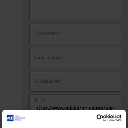
Voornaam
*
Familienaam
*
E-mailadres
*
URL
*
De volledige URL van de pagina waar je de fout zag.
Bv. https://www.vub.be/nl/studeren-aan-de-vub/alle-