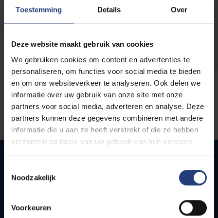
opleidingen
Toestemming
Details
Over
Deze website maakt gebruik van cookies
We gebruiken cookies om content en advertenties te
personaliseren, om functies voor social media te bieden
en om ons websiteverkeer te analyseren. Ook delen we
informatie over uw gebruik van onze site met onze
partners voor social media, adverteren en analyse. Deze
partners kunnen deze gegevens combineren met andere
informatie die u aan ze heeft verstrekt of die ze hebben
verzameld op basis van uw gebruik van hun services.
Toestemmingsselectie
Noodzakelijk
Snel naar
Webmail
Voorkeuren
Jobs