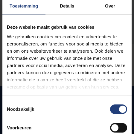
opleidingen
Toestemming
Details
Over
Deze website maakt gebruik van cookies
We gebruiken cookies om content en advertenties te
personaliseren, om functies voor social media te bieden
en om ons websiteverkeer te analyseren. Ook delen we
informatie over uw gebruik van onze site met onze
partners voor social media, adverteren en analyse. Deze
partners kunnen deze gegevens combineren met andere
informatie die u aan ze heeft verstrekt of die ze hebben
verzameld op basis van uw gebruik van hun services.
Toestemmingsselectie
Noodzakelijk
Snel naar
Webmail
Voorkeuren
Jobs