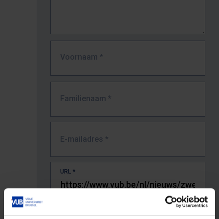
Voornaam
*
Familienaam
*
E-mailadres
*
URL
*
De volledige URL van de pagina waar je de fout zag.
Bv. https://www.vub.be/nl/studeren-aan-de-vub/alle-