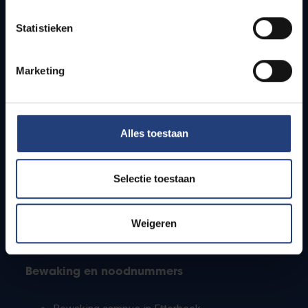
Lesroosters
Statistieken
Bereikbaarheid
Onderzoeksgroepen
Campusfaciliteiten
Marketing
Info voor
Alles toestaan
Pers
Studenten
Personeel
Selectie toestaan
PhD-studenten
Leerkrachten en secundaire scholen
Werkstudenten
Weigeren
Internationale studenten
Bewaking en noodnummers