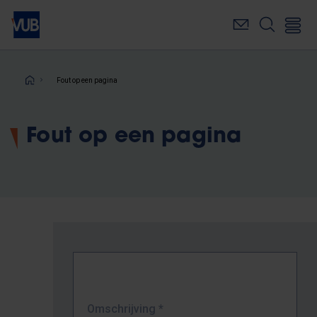
Overslaan
en
naar
de
inhoud
Kruimelpad
Fout op een pagina
gaan
Fout op een pagina
Omschrijving
*